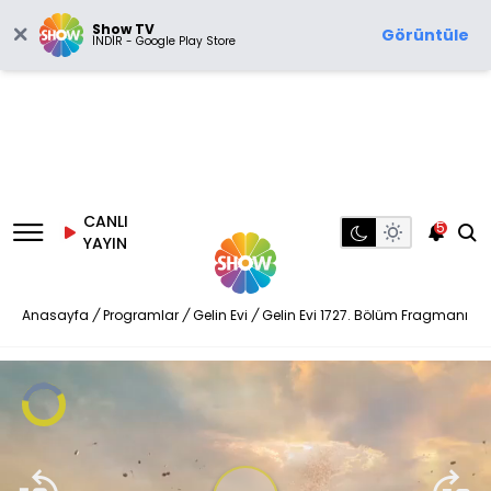
Show TV
Görüntüle
İNDİR - Google Play Store
CANLI
5
YAYIN
Anasayfa
/
Programlar
/
Gelin Evi
/
Gelin Evi 1727. Bölüm Fragmanı
Video
Oynatıcısı
yükleniyor.