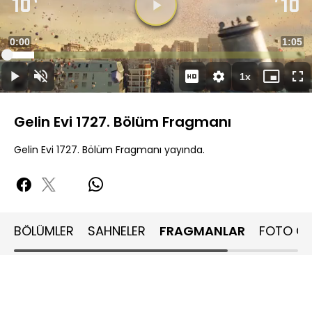
Videoyu
Oynat
Süre
0:00
Topla
1:05
Yüklendi
:
9.02%
Süre
1x
Oynat
Sesi
Oynatma
Mini
Ta
Aç
Hızı
oynatıcı
Ek
Gelin Evi 1727. Bölüm Fragmanı
Gelin Evi 1727. Bölüm Fragmanı yayında.
BÖLÜMLER
SAHNELER
FRAGMANLAR
FOTO GA