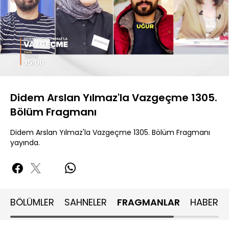
Yüklendi
:
77.58%
Sesi
Oynatma
480P
Aç
Hızı
Didem Arslan Yılmaz'la Vazgeçme 1305.
Bölüm Fragmanı
Didem Arslan Yılmaz'la Vazgeçme 1305. Bölüm Fragmanı
yayında.
BÖLÜMLER
SAHNELER
FRAGMANLAR
HABERLE