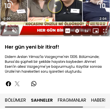
Süre
0:00
Topla
2:04
Yüklendi
:
4.78%
Süre
1x
Duraklat
Sesi
Oynatma
Mini
Ta
Aç
Hızı
oynatıcı
Ek
Her gün yeni bir itiraf!
Didem Arslan Yılmaz'la Vazgeçme'nin 1306. Bölümünde;
Bursa'da şüpheli bir şekilde hayatını kaybeden Ahmet
Esen'in ailesi Vazgeçme'ye başvurmuştu. Kayıtlar sonrası
Ünzile'nin hareketleri soru işaretleri oluşturdu.
BÖLÜMLER
SAHNELER
FRAGMANLAR
HABERLE