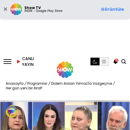
Show TV
Görüntüle
İNDİR - Google Play Store
CANLI
8
YAYIN
Anasayfa
/
Programlar
/
Didem Arslan Yılmaz'la Vazgeçme
/
Her gün yeni bir itiraf!