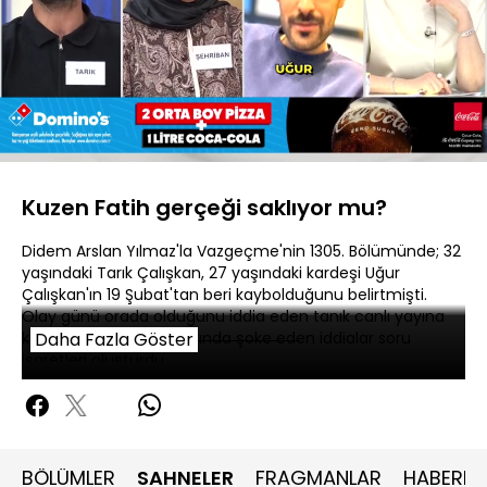
Yüklendi
:
21.16%
Sesi
Oynatma
480P
Aç
Hızı
Kuzen Fatih gerçeği saklıyor mu?
Didem Arslan Yılmaz'la Vazgeçme'nin 1305. Bölümünde; 32
yaşındaki Tarık Çalışkan, 27 yaşındaki kardeşi Uğur
Çalışkan'ın 19 Şubat'tan beri kaybolduğunu belirtmişti.
Olay günü orada olduğunu iddia eden tanık canlı yayına
katıldı. Kuzen Fatih hakkında şoke eden iddialar soru
Daha Fazla Göster
işaretleri oluşturdu.
BÖLÜMLER
SAHNELER
FRAGMANLAR
HABERLE