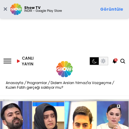
Show TV
Görüntüle
İNDİR - Google Play Store
CANLI
6
YAYIN
Anasayfa
/
Programlar
/
Didem Arslan Yılmaz'la Vazgeçme
/
Kuzen Fatih gerçeği saklıyor mu?