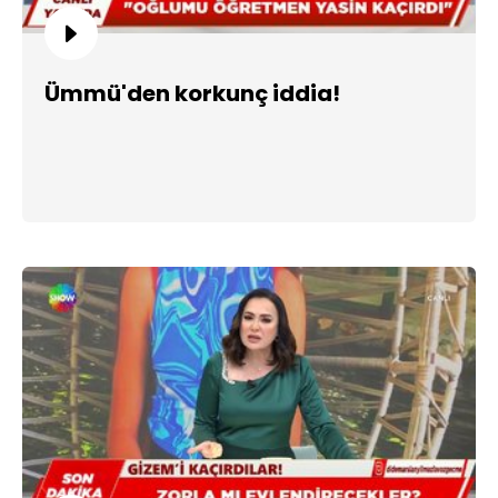
Ümmü'den korkunç iddia!