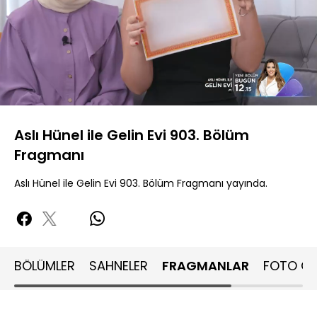
Yüklendi
:
100.00%
Sesi
Oynatma
Aç
Hızı
Aslı Hünel ile Gelin Evi 903. Bölüm
Fragmanı
Aslı Hünel ile Gelin Evi 903. Bölüm Fragmanı yayında.
BÖLÜMLER
SAHNELER
FRAGMANLAR
FOTO GA