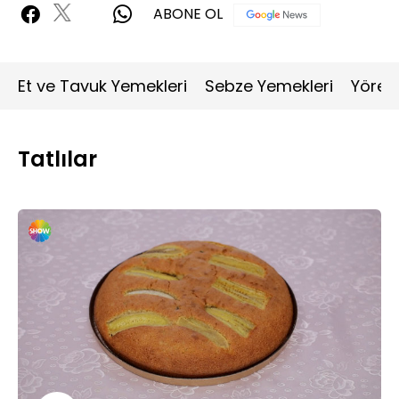
ABONE OL
Et ve Tavuk Yemekleri
Sebze Yemekleri
Yöres
Tatlılar