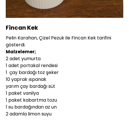
Yüklendi
:
10.54%
Sesi
Oynatma
360P
Aç
Hızı
Fincan Kek
Pelin Karahan, Çizel Pezuk ile Fincan Kek tarifini
gösterdi.
Malzelemer;
2 adet yumurta
1 adet portakal rendesi
1 çay bardağı toz şeker
10 yaprak ıspanak
yarım çay bardağı süt
1 paket vanilya
1 paket kabartma tozu
1 su bardağından az un
2 adamla limon suyu