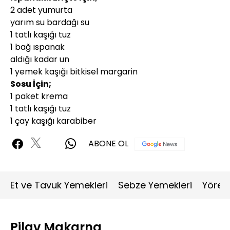
2 adet yumurta
yarım su bardağı su
1 tatlı kaşığı tuz
1 bağ ıspanak
aldığı kadar un
1 yemek kaşığı bitkisel margarin
Sosu İçin;
1 paket krema
1 tatlı kaşığı tuz
1 çay kaşığı karabiber
ABONE OL
Et ve Tavuk Yemekleri
Sebze Yemekleri
Yöres
Pilav Makarna