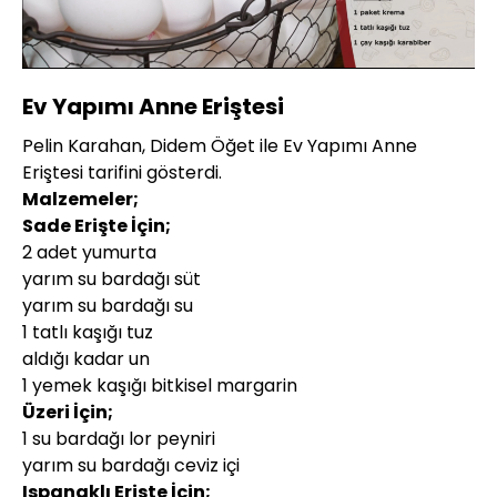
Yüklendi
:
5.49%
Sesi
Oynatma
480P
Aç
Hızı
Ev Yapımı Anne Eriştesi
Pelin Karahan, Didem Öğet ile Ev Yapımı Anne
Eriştesi tarifini gösterdi.
Malzemeler;
Sade Erişte İçin;
2 adet yumurta
yarım su bardağı süt
yarım su bardağı su
1 tatlı kaşığı tuz
aldığı kadar un
1 yemek kaşığı bitkisel margarin
Üzeri İçin;
1 su bardağı lor peyniri
yarım su bardağı ceviz içi
Ispanaklı Erişte İçin;