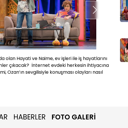
lan Hayati ve Naime, ev işleri ile iş hayatlarını
Burcu h
mler çıkacak? İnternet evdeki herkesin ihtiyacına
Mahalle
mi, Ozan’ın sevgilisiyle konuşması olayları nasıl
silsiles
İsmail’
AR
HABERLER
FOTO GALERİ