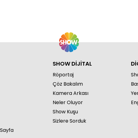
SHOW DİJİTAL
Dİ
Röportaj
Sho
Çöz Bakalım
Ba
Kamera Arkası
Ye
Neler Oluyor
Eng
Show Kuşu
Sizlere Sorduk
 Sayfa