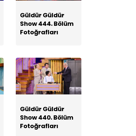
Fotoğrafları
Güldür Güldür
Show 444. Bölüm
Güldür Güldür
Fotoğrafları
Show 439.
Bölüm
Fotoğrafları
Güldür Güldür
Show 438.
Bölüm
Fotoğrafları
Güldür Güldür
Güldür Güldür
Show 440. Bölüm
Show 437.
Fotoğrafları
Bölüm
Fotoğrafları