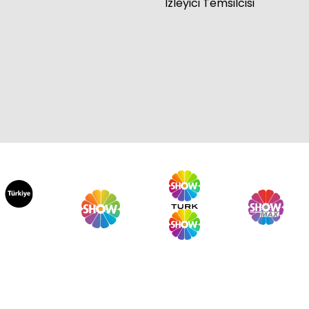
İzleyici Temsilcisi