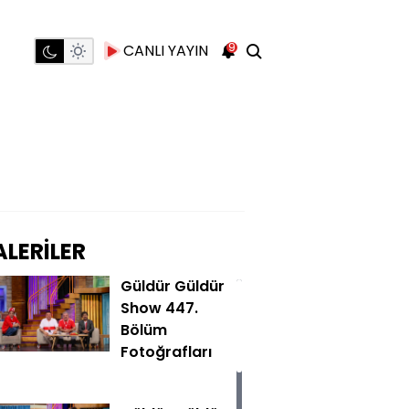
9
CANLI YAYIN
LERİLER
Güldür Güldür
Show 447.
Bölüm
Fotoğrafları