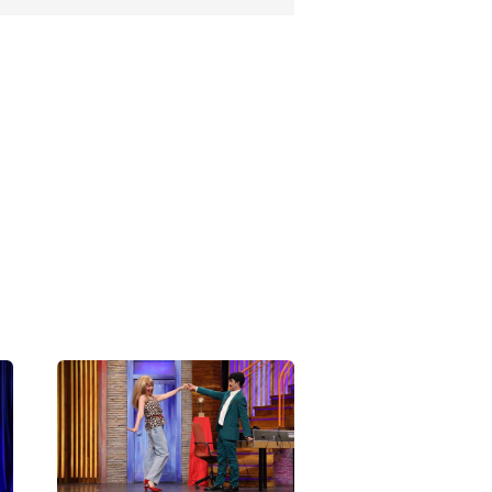
Show 443.
Bölüm
Fotoğrafları
Güldür Güldür
Show 442.
Bölüm
Fotoğrafları
Güldür Güldür
Show 441.
Bölüm
Fotoğrafları
Güldür Güldür
Show 440.
Bölüm