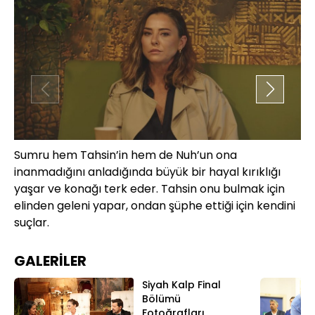
Sumru hem Tahsin’in hem de Nuh’un ona
Nu
inanmadığını anladığında büyük bir hayal kırıklığı
dü
yaşar ve konağı terk eder. Tahsin onu bulmak için
şü
elinden geleni yapar, ondan şüphe ettiği için kendini
suçlar.
GALERİLER
Siyah Kalp Final
Bölümü
Fotoğrafları