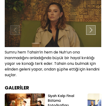
Sumru hem Tahsin’in hem de Nuh’un ona
Nu
inanmadığını anladığında büyük bir hayal kırıklığı
dü
yaşar ve konağı terk eder. Tahsin onu bulmak için
şü
elinden geleni yapar, ondan şüphe ettiği için kendini
suçlar.
GALERİLER
Siyah Kalp Final
Bölümü
Fotoğrafları