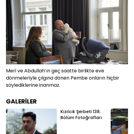
Meri ve Abdullah’ın geç saatte birlikte eve
He
dönmeleriyle çılgına dönen Pembe onların hiçbir
şü
söylediklerine inanmaz.
GALERİLER
Kızılcık Şerbeti 138.
Bölüm Fotoğrafları