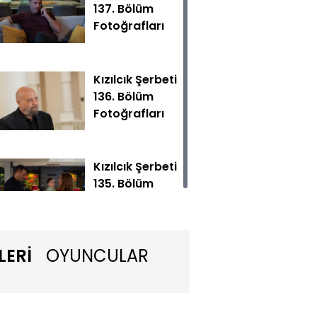
137. Bölüm
Fotoğrafları
Kızılcık Şerbeti
136. Bölüm
Fotoğrafları
kadar ikisinin de geçerli nedenleri olsa da şüphe tohumu bir
Kızılcık Şerbeti
135. Bölüm
Fotoğrafları
LERİ
OYUNCULAR
Kızılcık Şerbeti
134. Bölüm
Fotoğrafları