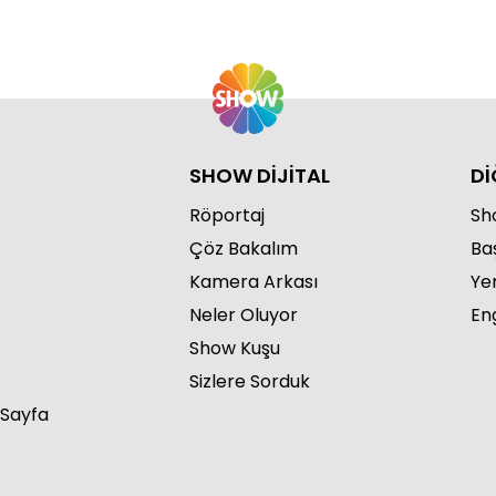
SHOW DİJİTAL
Dİ
Röportaj
Sho
Çöz Bakalım
Ba
Kamera Arkası
Ye
Neler Oluyor
Eng
Show Kuşu
Sizlere Sorduk
 Sayfa