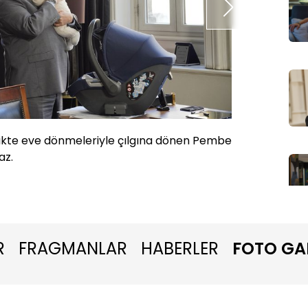
rlikte eve dönmeleriyle çılgına dönen Pembe
Her ne 
maz.
artık.
R
FRAGMANLAR
HABERLER
FOTO GA