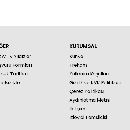
ĞER
KURUMSAL
w TV Yıldızları
Künye
şvuru Formları
Frekans
mek Tarifleri
Kullanım Koşulları
elsiz İzle
Gizlilik ve KVK Politikası
Çerez Politikası
Aydınlatma Metni
İletişim
İzleyici Temsilcisi