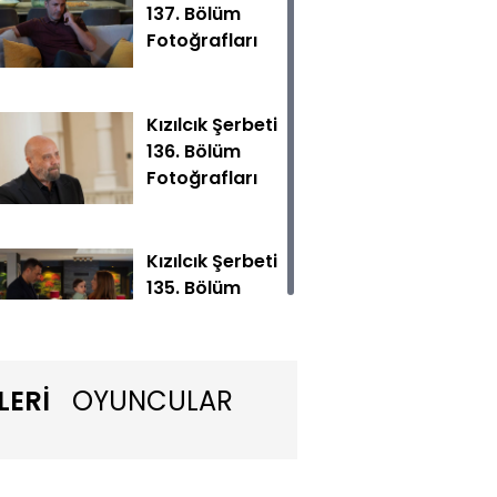
137. Bölüm
Fotoğrafları
Kızılcık Şerbeti
136. Bölüm
Fotoğrafları
kadar ikisinin de geçerli nedenleri olsa da şüphe tohumu bir
Kızılcık Şerbeti
135. Bölüm
Fotoğrafları
LERİ
OYUNCULAR
Kızılcık Şerbeti
134. Bölüm
Fotoğrafları