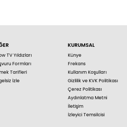
ĞER
KURUMSAL
w TV Yıldızları
Künye
şvuru Formları
Frekans
mek Tarifleri
Kullanım Koşulları
elsiz İzle
Gizlilik ve KVK Politikası
Çerez Politikası
Aydınlatma Metni
İletişim
İzleyici Temsilcisi