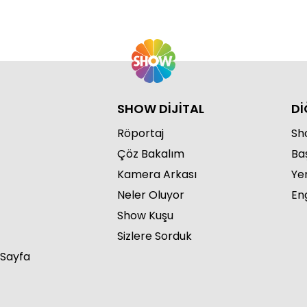
SHOW DİJİTAL
Dİ
Röportaj
Sho
Çöz Bakalım
Ba
Kamera Arkası
Ye
Neler Oluyor
Eng
Show Kuşu
Sizlere Sorduk
 Sayfa