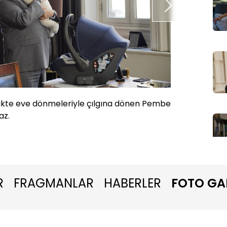
rlikte eve dönmeleriyle çılgına dönen Pembe
Her ne 
maz.
artık.
R
FRAGMANLAR
HABERLER
FOTO GA