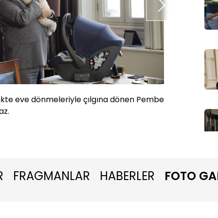
rlikte eve dönmeleriyle çılgına dönen Pembe
Her ne 
maz.
artık.
R
FRAGMANLAR
HABERLER
FOTO GA