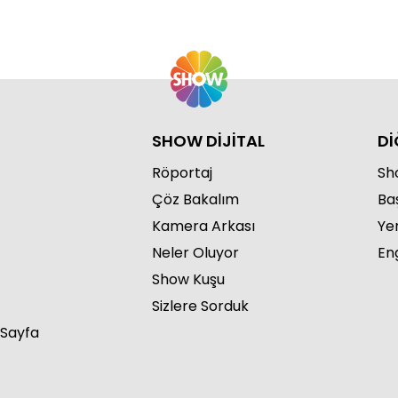
SHOW DİJİTAL
Dİ
Röportaj
Sho
Çöz Bakalım
Ba
Kamera Arkası
Ye
Neler Oluyor
Eng
Show Kuşu
Sizlere Sorduk
 Sayfa