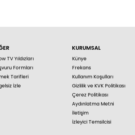
ĞER
KURUMSAL
w TV Yıldızları
Künye
şvuru Formları
Frekans
mek Tarifleri
Kullanım Koşulları
elsiz İzle
Gizlilik ve KVK Politikası
Çerez Politikası
Aydınlatma Metni
İletişim
İzleyici Temsilcisi