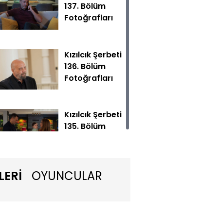
137. Bölüm
Fotoğrafları
Kızılcık Şerbeti
136. Bölüm
Fotoğrafları
kadar ikisinin de geçerli nedenleri olsa da şüphe tohumu bir
Kızılcık Şerbeti
135. Bölüm
Fotoğrafları
LERİ
OYUNCULAR
Kızılcık Şerbeti
134. Bölüm
Fotoğrafları