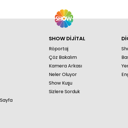
SHOW DİJİTAL
Dİ
Röportaj
Sho
Çöz Bakalım
Ba
Kamera Arkası
Ye
Neler Oluyor
Eng
Show Kuşu
Sizlere Sorduk
 Sayfa