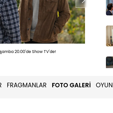
rşamba 20.00'de Show TV'de!
Sandık 
R
FRAGMANLAR
FOTO GALERİ
OYUN