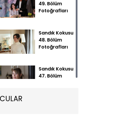
49. Bölüm
Fotoğrafları
Sandık Kokusu
48. Bölüm
Fotoğrafları
Kokusu yeni bölümüyle Çarşamba 20.00'de Show TV'de!
Sandık Kokusu
47. Bölüm
Fotoğrafları
CULAR
Sandık Kokusu
46. Bölüm
Fotoğrafları