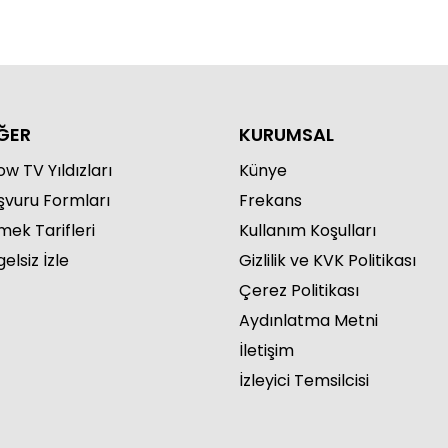
ĞER
KURUMSAL
w TV Yıldızları
Künye
şvuru Formları
Frekans
mek Tarifleri
Kullanım Koşulları
elsiz İzle
Gizlilik ve KVK Politikası
Çerez Politikası
Aydınlatma Metni
İletişim
İzleyici Temsilcisi