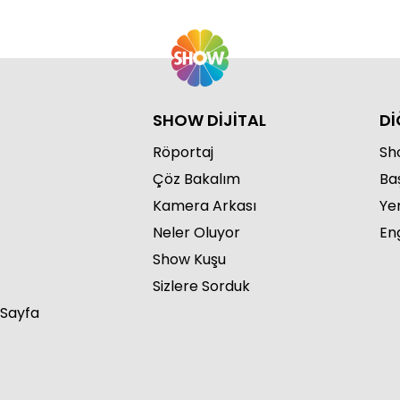
SHOW DİJİTAL
Dİ
Röportaj
Sho
Çöz Bakalım
Ba
Kamera Arkası
Ye
Neler Oluyor
Eng
Show Kuşu
Sizlere Sorduk
 Sayfa