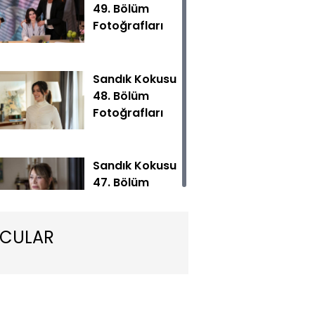
49. Bölüm
Fotoğrafları
Sandık Kokusu
48. Bölüm
Fotoğrafları
Kokusu yeni bölümüyle Çarşamba 20.00'de Show TV'de!
Sandık Kokusu
47. Bölüm
Fotoğrafları
CULAR
Sandık Kokusu
46. Bölüm
Fotoğrafları