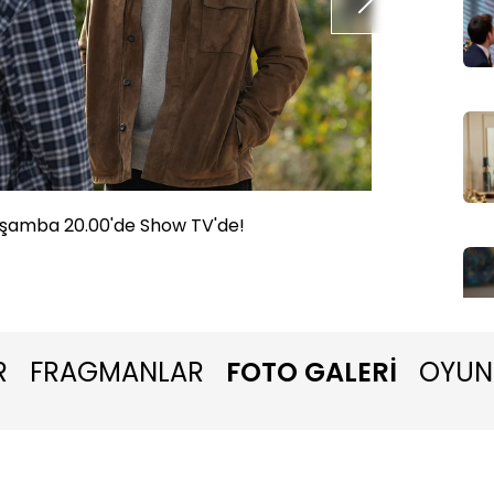
rşamba 20.00'de Show TV'de!
Sandık 
R
FRAGMANLAR
FOTO GALERİ
OYUN