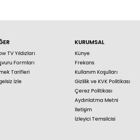
ĞER
KURUMSAL
w TV Yıldızları
Künye
şvuru Formları
Frekans
mek Tarifleri
Kullanım Koşulları
elsiz İzle
Gizlilik ve KVK Politikası
Çerez Politikası
Aydınlatma Metni
İletişim
İzleyici Temsilcisi