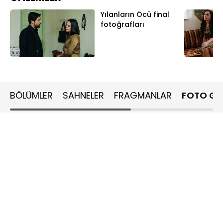
Yılanların Öcü final
fotoğrafları
BÖLÜMLER
SAHNELER
FRAGMANLAR
FOTO GA