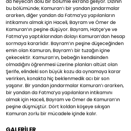
da heyecan dolu bir bölümle ekrana geliyor. Dizinin
da
bu bölümünde; Kamuran’ı bir yandan jandarmalar
bu
ararken, diğer yandan da Fatma’ya yapılanların
ar
intikamını almak için Haceli, Bayram ve Ömer de
in
Kamuran’ın peşine düşüyor. Bayram, Hatçe’ye ve
Ka
Fatma’ya yaptıklarından dolayı Kamuran’dan hesap
Fa
sormaya kararlıdır. Bayram’ın peşine düşeceğinden
so
emin olan Kamuran, Bayram’ı bir tuzağın içine
em
çekecektir. Kamuran’ın, bebeğin kendisinden
çe
olmadığını öğrenmesi üzerine planları altüst olan
ol
Şerife, elindeki son büyük kozu da oynamaya karar
Şe
verirken, konakta hiç beklenmedik acı bir son
ve
yaşanır. Bir yandan jandarmalar Kamuran’ı ararken,
ya
bir yandan da Fatma’ya yapılanların intikamını
bi
almak için Haceli, Bayram ve Ömer de Kamuran’ın
al
peşine düşmüştür. Dört koldan köşeye sıkışan
pe
Kamuran zorlu bir mücadele içinde kalır.
Ka
GALERİLER