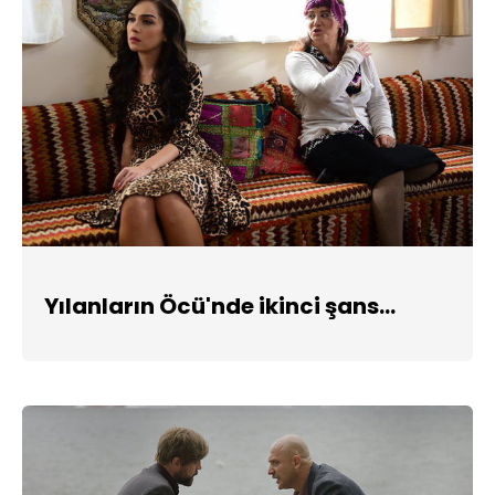
Yılanların Öcü'nde ikinci şans...