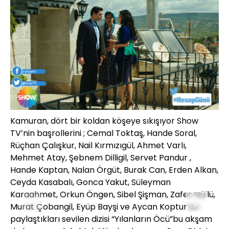
Kamuran, dört bir koldan köşeye sıkışıyor Show
Ka
TV’nin başrollerini ; Cemal Toktaş, Hande Soral,
TV
Rüçhan Çalışkur, Nail Kırmızıgül, Ahmet Varlı,
Rü
Mehmet Atay, Şebnem Dilligil, Servet Pandur ,
Me
Hande Kaptan, Nalan Örgüt, Burak Can, Erden Alkan,
Ha
Ceyda Kasabalı, Gonca Yakut, Süleyman
Ce
Karaahmet, Orkun Öngen, Sibel Şişman, Zafer Güllü,
Ka
Murat Çobangil, Eyüp Bayşi ve Aycan Koptur’un
Mu
paylaştıkları sevilen dizisi “Yılanların Öcü”bu akşam
pa