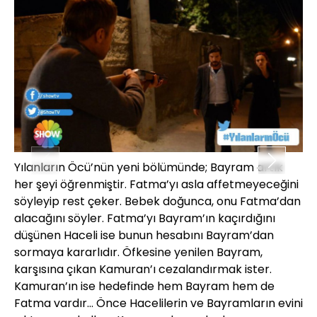
Yılanların Öcü’nün yeni bölümünde; Bayram artık
Yı
her şeyi öğrenmiştir. Fatma’yı asla affetmeyeceğini
he
söyleyip rest çeker. Bebek doğunca, onu Fatma’dan
sö
alacağını söyler. Fatma’yı Bayram’ın kaçırdığını
al
düşünen Haceli ise bunun hesabını Bayram’dan
dü
sormaya kararlıdır. Öfkesine yenilen Bayram,
so
karşısına çıkan Kamuran’ı cezalandırmak ister.
ka
Kamuran’ın ise hedefinde hem Bayram hem de
Ka
Fatma vardır... Önce Hacelilerin ve Bayramların evini
Fa