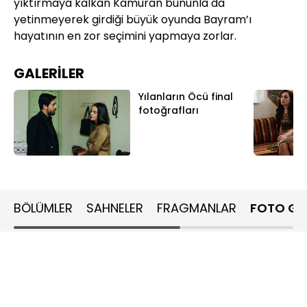
yıktırmaya kalkan Kamuran bununla da
yı
yetinmeyerek girdiği büyük oyunda Bayram’ı
ye
hayatının en zor seçimini yapmaya zorlar.
ha
GALERİLER
Yılanların Öcü final
fotoğrafları
BÖLÜMLER
SAHNELER
FRAGMANLAR
FOTO GA