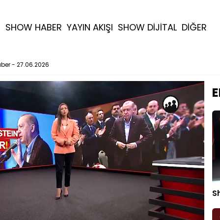
R
SHOW HABER
YAYIN AKIŞI
SHOW DİJİTAL
DİĞER
er - 27.06.2026
E
S