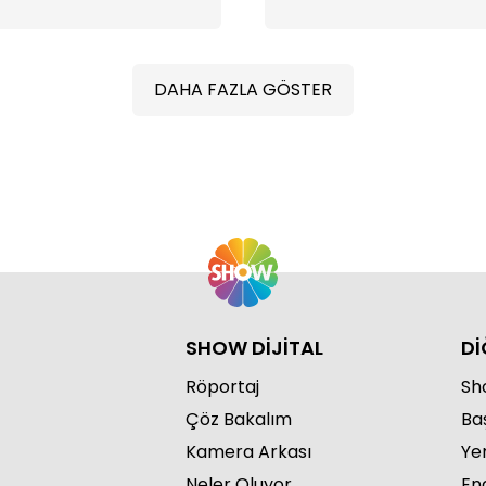
DAHA FAZLA GÖSTER
S
SHOW DİJİTAL
Dİ
Röportaj
Sho
Çöz Bakalım
Ba
S
Kamera Arkası
Ye
Neler Oluyor
Eng