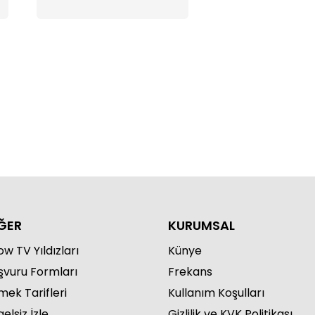
how Ana Haber - 30.04.2026
ĞER
KURUMSAL
w TV Yıldızları
Künye
şvuru Formları
Frekans
how Ana Haber - 30.05.2026
mek Tarifleri
Kullanım Koşulları
elsiz İzle
Gizlilik ve KVK Politikası