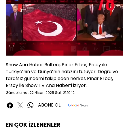
Yüklendi
:
0.74%
Sesi
Oynatma
Aç
Hızı
Show Ana Haber Bülteni, Pınar Erbaş Ersoy ile
Türkiye’nin ve Dünya’nın nabzını tutuyor. Doğru ve
tarafsız gündemi takip eden herkes Pınar Erbaş
Ersoy ile Show TV Ana Haber’i izliyor.
Güncelleme : 22 Nisan 2025 Salı, 21:10:12
ABONE OL
EN ÇOK İZLENENLER