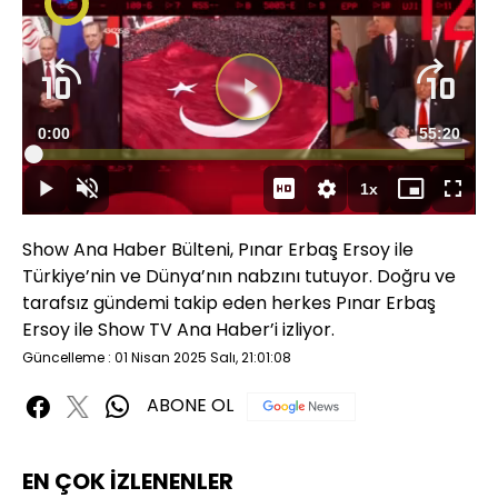
Süre
0:00
Toplam
55:20
Yüklendi
:
0.16%
Süre
1x
Duraklat
Sesi
Oynatma
Mini
Tam
Aç
Hızı
oynatıcı
Ekran
Show Ana Haber Bülteni, Pınar Erbaş Ersoy ile
Türkiye’nin ve Dünya’nın nabzını tutuyor. Doğru ve
tarafsız gündemi takip eden herkes Pınar Erbaş
Ersoy ile Show TV Ana Haber’i izliyor.
Güncelleme : 01 Nisan 2025 Salı, 21:01:08
ABONE OL
EN ÇOK İZLENENLER