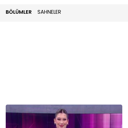
TV
’ye anlattı.
Serdar Ortaç’ın eşi Chloe’ye ne oldu? Çift dayak iddiaları
BÖLÜMLER
SAHNELER
için ne dedi?