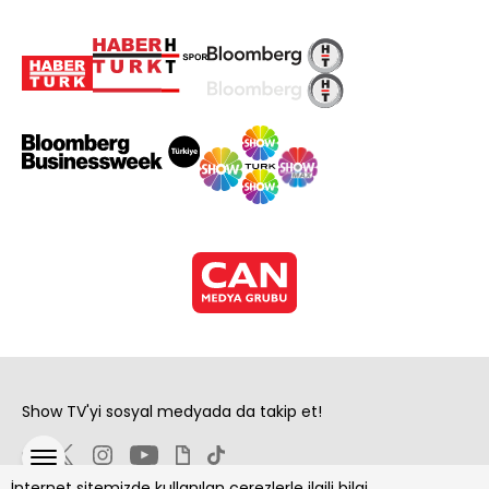
Show TV'yi sosyal medyada da takip et!
İnternet sitemizde kullanılan çerezlerle ilgili bilgi