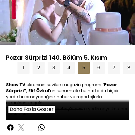
Yüklendi
:
6.05%
Sesi
Oynatma
360P
Aç
Hızı
Pazar Sürprizi 140. Bölüm 5. Kısım
1
2
3
4
5
6
7
8
Show TV
ekranının sevilen magazin programı “
Pazar
Sürprizi”
,
Elif Özkul
’un sunumu ile bu hafta da hiçbir
yerde bulamayacağınız haber ve röportajlarla
ekranlarınıza geldi
Bülent Ersoy, Orhan Gencebay’a pasta yedirmeye kalkınca
Daha Fazla Göster
olanlar oldu!
Seda Sayan’ın yeğeninin düğün töreninde görülmemiş
eğlence!
Kibariye, İbrahim Tatlıses’in çoraplarını yıkadığı yılları
Show