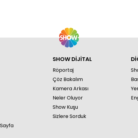
Ku
SHOW DİJİTAL
Dİ
Röportaj
Sho
Çöz Bakalım
Ba
Ku
Kamera Arkası
Ye
Neler Oluyor
Eng
Show Kuşu
Sizlere Sorduk
 Sayfa