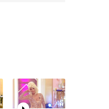
aförüm Sensin 336. Bölüm
aförüm Sensin 335. Bölüm