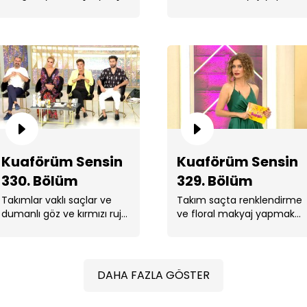
için yarışıyor.
Ku
Kuaförüm Sensin
Kuaförüm Sensin
330. Bölüm
329. Bölüm
Takımlar vaklı saçlar ve
Takım saçta renklendirme
Ku
dumanlı göz ve kırmızı ruj
ve floral makyaj yapmak
makyajı yapmak için
için yarıştı.
yarıştı.
DAHA FAZLA GÖSTER