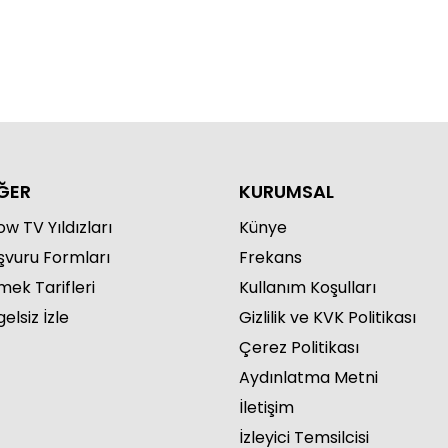
aförüm Sensin 330. Bölüm
ĞER
KURUMSAL
w TV Yıldızları
Künye
şvuru Formları
Frekans
aförüm Sensin 329. Bölüm
mek Tarifleri
Kullanım Koşulları
elsiz İzle
Gizlilik ve KVK Politikası
Çerez Politikası
Aydınlatma Metni
İletişim
İzleyici Temsilcisi