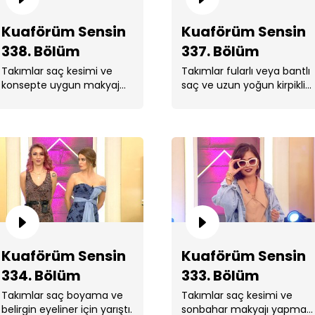
Kuaförüm Sensin
Kuaförüm Sensin
338. Bölüm
337. Bölüm
Takımlar saç kesimi ve
Takımlar fularlı veya bantlı
Ku
konsepte uygun makyaj
saç ve uzun yoğun kirpikli
yapmak için yarıştı.
makyaj yapmak için
yarıştı.
Ku
Kuaförüm Sensin
Kuaförüm Sensin
334. Bölüm
333. Bölüm
Takımlar saç boyama ve
Takımlar saç kesimi ve
belirgin eyeliner için yarıştı.
sonbahar makyajı yapmak