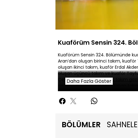
Yüklendi
:
0.69%
Sesi
Aç
Kuaförüm Sensin 324. Bö
Kuaförüm Sensin 324. Bölümünde kua
Aran’dan oluşan birinci takım, kuaför
oluşan ikinci takım, kuaför Erdal Akd
oluşan üçüncü takım ve kuaför Tayf
Çelik’ten oluşan dördüncü takım gazin
Daha Fazla Göster
geçen yarışın sonunda kazanan takım 
BÖLÜMLER
SAHNELE