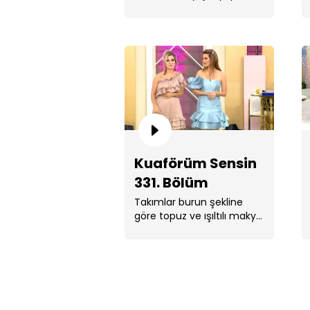
için yarıştı.
Kuaförüm Sensin
331. Bölüm
Takımlar burun şekline
göre topuz ve ışıltılı makyaj
yapmak için yarıştı.