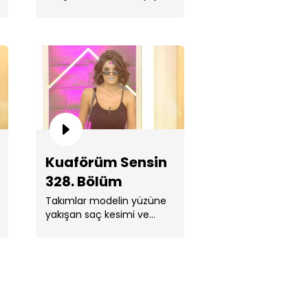
yapmak için yarıştı.
aförüm Sensin 332. Bölüm
Kuaförüm Sensin
328. Bölüm
Takımlar modelin yüzüne
aförüm Sensin 331. Bölüm
yakışan saç kesimi ve
neon makyaj yapmak için
yarışıyor.