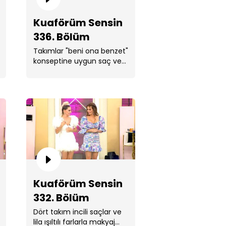
Kuaförüm Sensin
336. Bölüm
Takımlar "beni ona benzet"
aförüm Sensin 334. Bölüm
konseptine uygun saç ve
makyaj yapmak için
yarıştı.
aförüm Sensin 333. Bölüm
Kuaförüm Sensin
332. Bölüm
Dört takım incili saçlar ve
lila ışıltılı farlarla makyaj