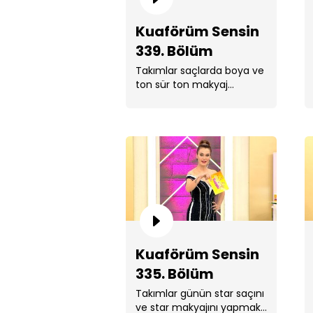
Kuaförüm Sensin
339. Bölüm
Takımlar saçlarda boya ve
ton sür ton makyaj
yapmak için yarıştı.
Kıyasıya geçen yarışın
sonunda kazanan takım
belli . ...
Kuaförüm Sensin
335. Bölüm
Takımlar günün star saçını
ve star makyajını yapmak