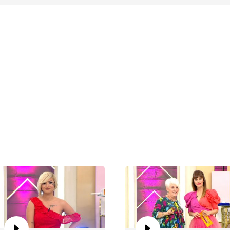
Ku
Ku