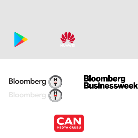
Ku
Ku