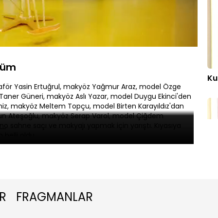
Oynatma
Hızı
lüm
Ku
för Yasin Ertuğrul, makyöz Yağmur Araz, model Özge
 Taner Güneri, makyöz Aslı Yazar, model Duygu Ekinci'den
eniz, makyöz Meltem Topçu, model Birten Karayıldız'dan
un Ateşoğlu, makyöz Serap Varol, model Çiğdem
o sahne saçı ve makyajı yapmak için yarıştı. Kıyasıya
belli oldu.
Ku
R
FRAGMANLAR