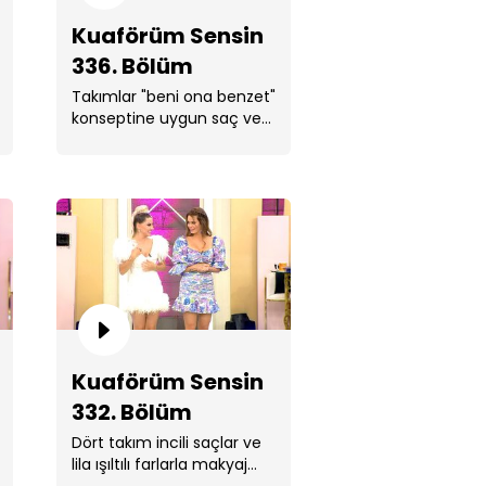
Kuaförüm Sensin
336. Bölüm
Takımlar "beni ona benzet"
konseptine uygun saç ve
aförüm Sensin 334. Bölüm
makyaj yapmak için
yarıştı.
aförüm Sensin 333. Bölüm
Kuaförüm Sensin
332. Bölüm
Dört takım incili saçlar ve
lila ışıltılı farlarla makyaj