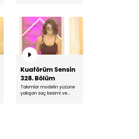
yapmak için yarıştı.
aförüm Sensin 332. Bölüm
Kuaförüm Sensin
328. Bölüm
Takımlar modelin yüzüne
aförüm Sensin 331. Bölüm
yakışan saç kesimi ve
neon makyaj yapmak için
yarışıyor.