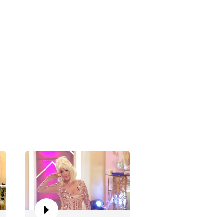
aförüm Sensin 336. Bölüm
aförüm Sensin 335. Bölüm