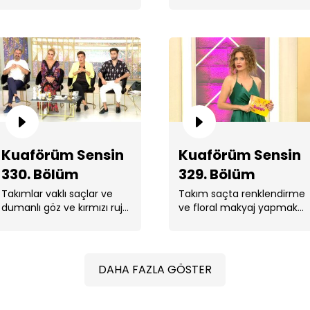
için yarışıyor.
Ku
Kuaförüm Sensin
Kuaförüm Sensin
330. Bölüm
329. Bölüm
Takımlar vaklı saçlar ve
Takım saçta renklendirme
Ku
dumanlı göz ve kırmızı ruj
ve floral makyaj yapmak
makyajı yapmak için
için yarıştı.
yarıştı.
DAHA FAZLA GÖSTER