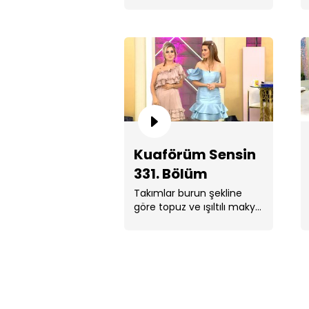
için yarıştı.
Kuaförüm Sensin
331. Bölüm
Takımlar burun şekline
göre topuz ve ışıltılı makyaj
yapmak için yarıştı.