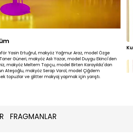
Oynatma
Hızı
lüm
Ku
för Yasin Ertuğrul, makyöz Yağmur Araz, model Özge
 Taner Güneri, makyöz Aslı Yazar, model Duygu Ekinci'den
eniz, makyöz Meltem Topçu, model Birten Karayıldız'dan
un Ateşoğlu, makyöz Serap Varol, model Çiğdem
k topuzlar ve glitter makyaj yapmak için yarıştı.
Ku
R
FRAGMANLAR