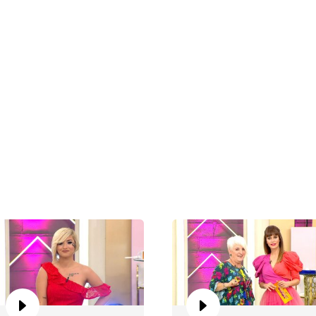
Ku
Ku