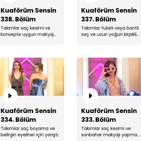
Kuaförüm Sensin
Kuaförüm Sensin
338. Bölüm
337. Bölüm
Takımlar saç kesimi ve
Takımlar fularlı veya bantlı
konsepte uygun makyaj
saç ve uzun yoğun kirpikli
Ku
yapmak için yarıştı.
makyaj yapmak için
yarıştı.
Ku
Kuaförüm Sensin
Kuaförüm Sensin
334. Bölüm
333. Bölüm
Takımlar saç boyama ve
Takımlar saç kesimi ve
belirgin eyeliner için yarıştı.
sonbahar makyajı yapmak