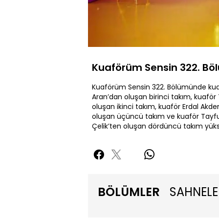
Yüklendi
:
0.54%
Sesi
Aç
Kuaförüm Sensin 322. Bö
Kuaförüm Sensin 322. Bölümünde kua
Aran’dan oluşan birinci takım, kuaför
oluşan ikinci takım, kuaför Erdal Akd
oluşan üçüncü takım ve kuaför Tayf
Çelik’ten oluşan dördüncü takım yükse
BÖLÜMLER
SAHNELE