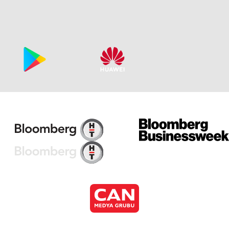
Ku
Ku