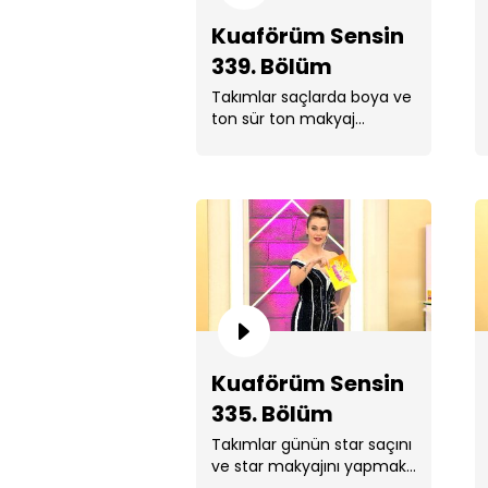
Kuaförüm Sensin
339. Bölüm
Takımlar saçlarda boya ve
ton sür ton makyaj
yapmak için yarıştı.
Kıyasıya geçen yarışın
sonunda kazanan takım
belli . ...
Kuaförüm Sensin
335. Bölüm
Takımlar günün star saçını
ve star makyajını yapmak