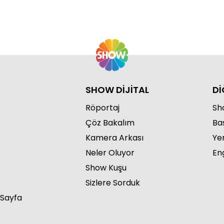
Ku
SHOW DİJİTAL
Dİ
Röportaj
Sho
Çöz Bakalım
Ba
Kamera Arkası
Ye
Ku
Neler Oluyor
Eng
Show Kuşu
Sizlere Sorduk
 Sayfa