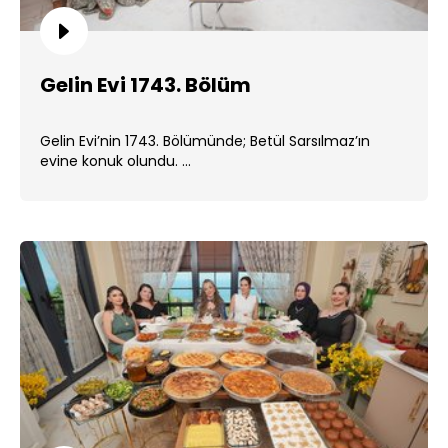
Gelin Evi 1743. Bölüm
Gelin Evi’nin 1743. Bölümünde; Betül Sarsılmaz’ın
evine konuk olundu. ...