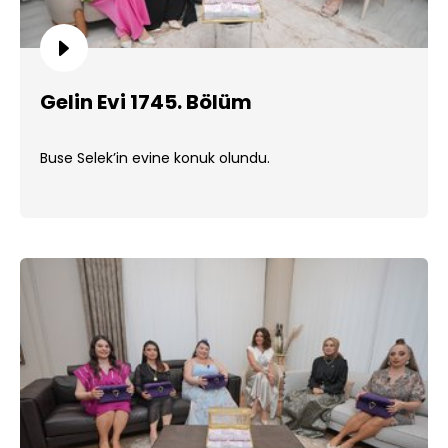
Gelin Evi 1745. Bölüm
Buse Selek’in evine konuk olundu.