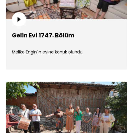
Gelin Evi 1747. Bölüm
Melike Engin’in evine konuk olundu.