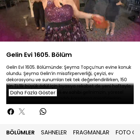
Yüklendi
:
0.19%
Sesi
Oynatma
480P
Aç
Hızı
Gelin Evi 1605. Bölüm
Gelin Evi 1605. Bölümünde: Şeyma Topçu’nun evine konuk
olundu. Şeyma Gelin’in misafirperverliği, çeyizi, ev
dekorasyonu ve sunumları tek tek değerlendirilirken, 150
bin TL’lik büyük ödül için kıyasıya rekabet de yeni haftayla
birlikte başlıyor. Nevşehirli ev sahibi gelinimizin, yöresel
Daha Fazla Göster
kıyafet ve dansıyla hazırladığı karşılama misafirlerinin
beğenisini toplarken, sunum masasında hazırladığı özel
lezzetler ve fırıncı eşi tarafından gönderilen çiçek ekmekli
çelenk ise yüzleri güldürecek. Bakalım günün sonunda
rakiplerinden kaç puan alacak?
BÖLÜMLER
SAHNELER
FRAGMANLAR
FOTO GA