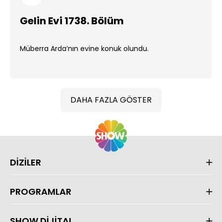
Gelin Evi 1738. Bölüm
Müberra Arda’nın evine konuk olundu.
DAHA FAZLA GÖSTER
DİZİLER
PROGRAMLAR
SHOW DİJİTAL