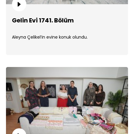
Gelin Evi 1741. Bölüm
Aleyna Çelikel’in evine konuk olundu.