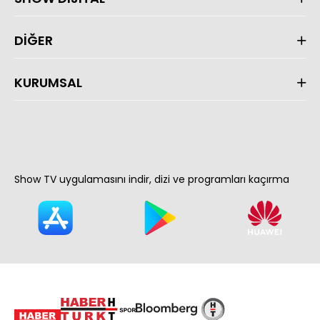
DİĞER
KURUMSAL
Show TV uygulamasını indir, dizi ve programları kaçırma