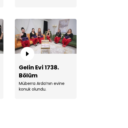
lin Evi 1742. Bölüm
Gelin Evi 1738.
Bölüm
Müberra Arda’nın evine
lin Evi 1741. Bölüm
konuk olundu.