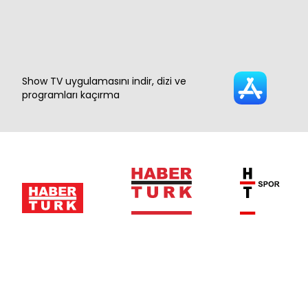
Show TV uygulamasını indir, dizi ve
programları kaçırma