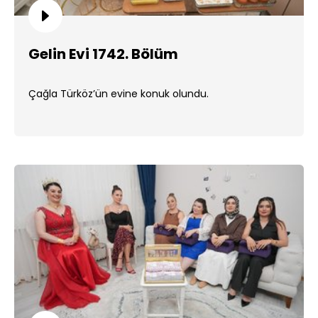
Gelin Evi 1742. Bölüm
Çağla Türköz’ün evine konuk olundu.