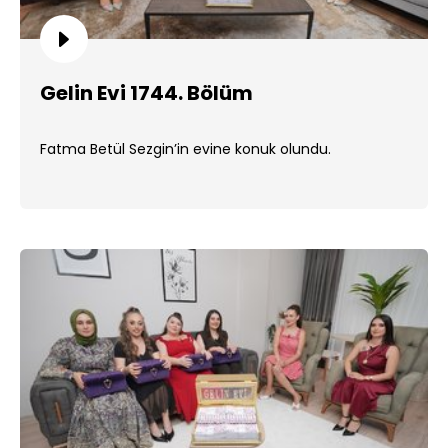
Gelin Evi 1744. Bölüm
Fatma Betül Sezgin’in evine konuk olundu.