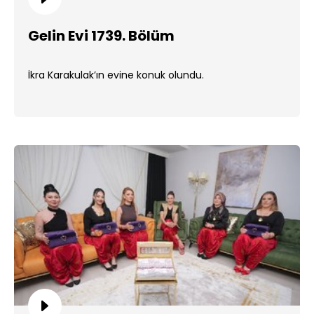
Gelin Evi 1739. Bölüm
İkra Karakulak’ın evine konuk olundu.