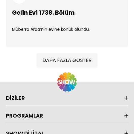
Gelin Evi 1738. Bölüm
Müberra Arda’nın evine konuk olundu.
DAHA FAZLA GÖSTER
DİZİLER
PROGRAMLAR
SHOW DİJİTAL