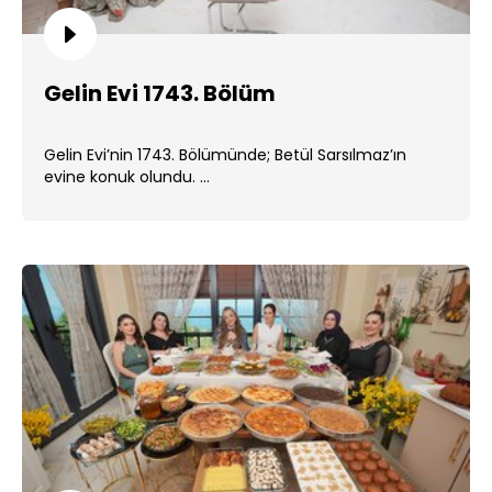
Gelin Evi 1743. Bölüm
Gelin Evi’nin 1743. Bölümünde; Betül Sarsılmaz’ın
evine konuk olundu. ...