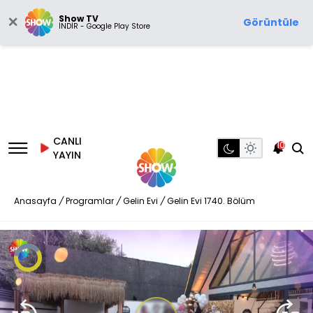
Show TV
Görüntüle
İNDİR - Google Play Store
CANLI
10
YAYIN
Anasayfa
/
Programlar
/
Gelin Evi
/
Gelin Evi 1740. Bölüm