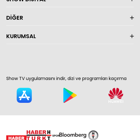
DİĞER
KURUMSAL
Show TV uygulamasını indir, dizi ve programları kaçırma