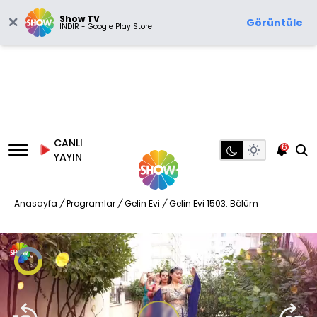
Show TV
Görüntüle
İNDİR - Google Play Store
CANLI
6
YAYIN
Anasayfa
/
Programlar
/
Gelin Evi
/
Gelin Evi 1503. Bölüm