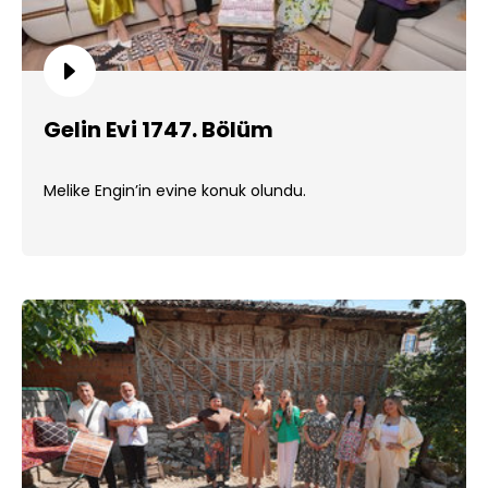
Gelin Evi 1747. Bölüm
Melike Engin’in evine konuk olundu.