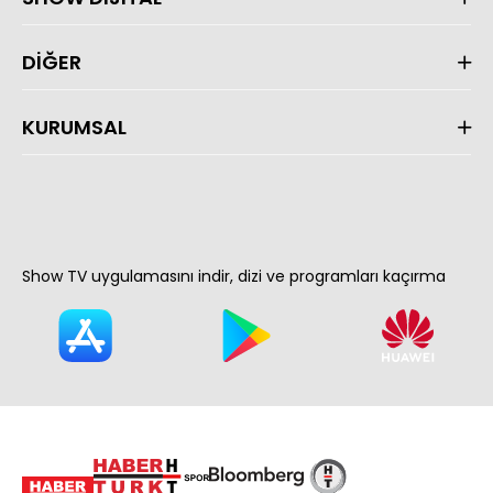
DİĞER
KURUMSAL
Show TV uygulamasını indir, dizi ve programları kaçırma