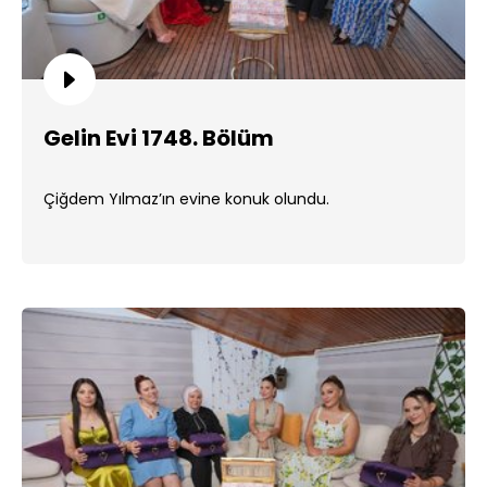
Gelin Evi 1748. Bölüm
Çiğdem Yılmaz’ın evine konuk olundu.