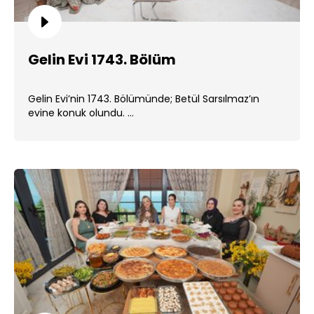
Gelin Evi 1743. Bölüm
Gelin Evi’nin 1743. Bölümünde; Betül Sarsılmaz’ın
evine konuk olundu. ...