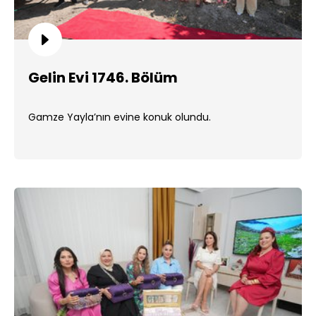
Gelin Evi 1746. Bölüm
Gamze Yayla’nın evine konuk olundu.