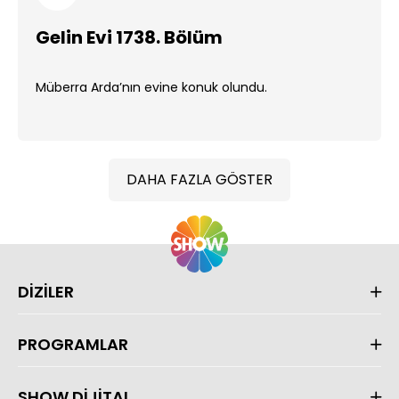
Gelin Evi 1738. Bölüm
Müberra Arda’nın evine konuk olundu.
DAHA FAZLA GÖSTER
DİZİLER
PROGRAMLAR
SHOW DİJİTAL