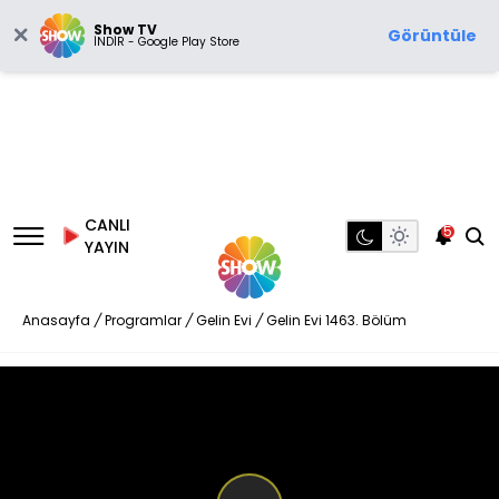
Show TV
Görüntüle
İNDİR - Google Play Store
CANLI
5
YAYIN
Anasayfa
/
Programlar
/
Gelin Evi
/
Gelin Evi 1463. Bölüm