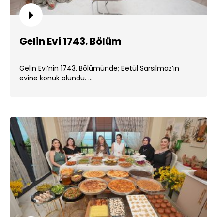
Gelin Evi 1743. Bölüm
Gelin Evi’nin 1743. Bölümünde; Betül Sarsılmaz’ın
evine konuk olundu. ...