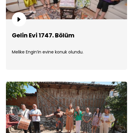
Gelin Evi 1747. Bölüm
Melike Engin’in evine konuk olundu.