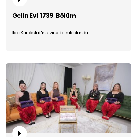
Gelin Evi 1739. Bölüm
İkra Karakulak’ın evine konuk olundu.