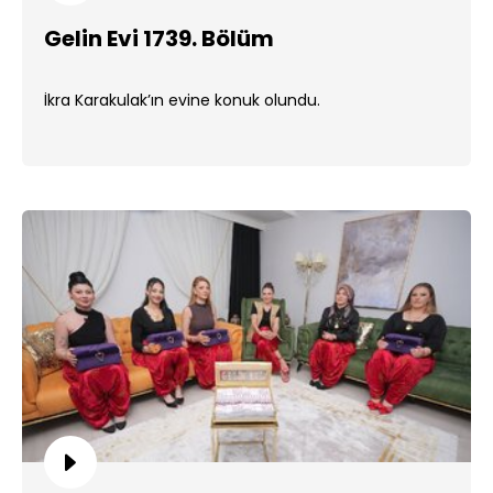
Gelin Evi 1739. Bölüm
İkra Karakulak’ın evine konuk olundu.