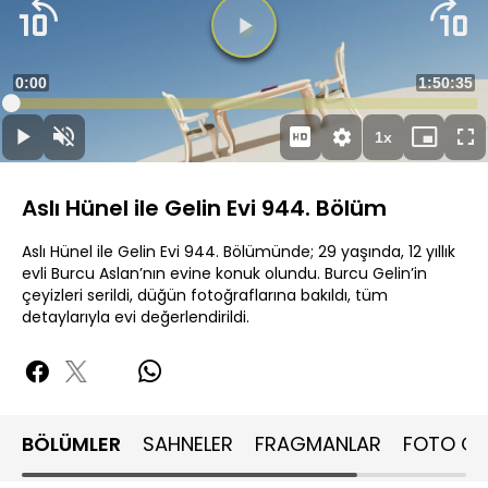
Süre
0:00
Toplam
1:50:35
Yüklendi
:
0.15%
Süre
1x
Duraklat
Sesi
Oynatma
Mini
Ta
Aç
Hızı
oynatıcı
Ek
Aslı Hünel ile Gelin Evi 944. Bölüm
Aslı Hünel ile Gelin Evi 944. Bölümünde; 29 yaşında, 12 yıllık
evli Burcu Aslan’nın evine konuk olundu. Burcu Gelin’in
çeyizleri serildi, düğün fotoğraflarına bakıldı, tüm
detaylarıyla evi değerlendirildi.
BÖLÜMLER
SAHNELER
FRAGMANLAR
FOTO GA