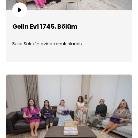
Gelin Evi 1745. Bölüm
Buse Selek’in evine konuk olundu.