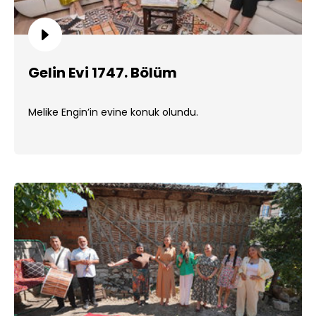
Gelin Evi 1747. Bölüm
Melike Engin’in evine konuk olundu.