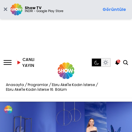
Show TV
Görüntüle
İNDİR - Google Play Store
CANLI
5
YAYIN
Anasayfa
/
Programlar
/
Ebru Akel'le Kadın İsterse
/
Ebru Akel'le Kadın İsterse 16. Bölüm