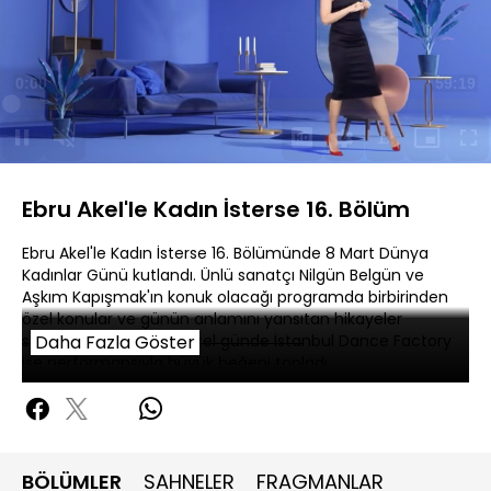
Yüklendi
:
0.59%
Sesi
Oynatma
Aç
Hızı
Ebru Akel'le Kadın İsterse 16. Bölüm
Ebru Akel'le Kadın İsterse 16. Bölümünde 8 Mart Dünya
Kadınlar Günü kutlandı. Ünlü sanatçı Nilgün Belgün ve
Aşkım Kapışmak'ın konuk olacağı programda birbirinden
özel konular ve günün anlamını yansıtan hikayeler
seyirciyle buluştu. Bu özel günde İstanbul Dance Factory
Daha Fazla Göster
ise performansıyla büyük beğeni topladı.
BÖLÜMLER
SAHNELER
FRAGMANLAR