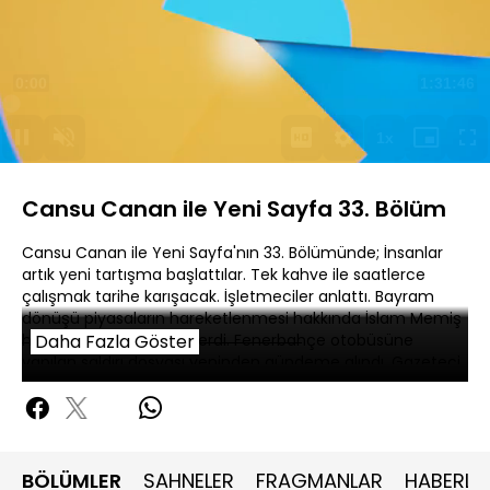
Yüklendi
:
0.11%
Sesi
Oynatma
Aç
Hızı
Cansu Canan ile Yeni Sayfa 33. Bölüm
Cansu Canan ile Yeni Sayfa'nın 33. Bölümünde; İnsanlar
artık yeni tartışma başlattılar. Tek kahve ile saatlerce
çalışmak tarihe karışacak. İşletmeciler anlattı. Bayram
dönüşü piyasaların hareketlenmesi hakkında İslam Memiş
hayat kurtarıcı bilgiler verdi. Fenerbahçe otobüsüne
Daha Fazla Göster
yapılan saldırı dosyası yeninden gündeme alındı. Gazeteci
Ali Fuat Duatepe ve Hukukçu Tarkan Erdal duruma dair
açıklamalarda bulundular. Kadınlar Ozan Güven'i
mekandan kovdu. Cansu Canan ve Hukukçu Tarkan Erdal
yaşanan olay hakkında açıklamalarda bulundular. Ozan
Güven ilk açıklamasını yaptı.
BÖLÜMLER
SAHNELER
FRAGMANLAR
HABERLE