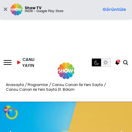
Show TV
Görüntüle
İNDİR - Google Play Store
CANLI
5
YAYIN
Anasayfa
/
Programlar
/
Cansu Canan İle Yeni Sayfa
/
Cansu Canan ile Yeni Sayfa 31. Bölüm
Video
Oynatıcısı
yükleniyor.