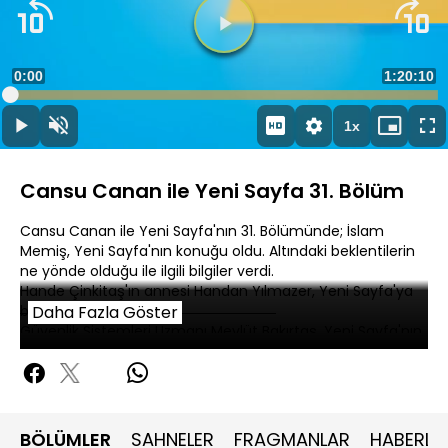
Videoyu
Oynat
Süre
0:00
Toplam
1:20:10
Yüklendi
:
0.12%
Süre
1x
Oynat
Sesi
Oynatma
Mini
Ta
Aç
Hızı
oynatıcı
Ek
Cansu Canan ile Yeni Sayfa 31. Bölüm
Cansu Canan ile Yeni Sayfa'nın 31. Bölümünde; İslam
Memiş, Yeni Sayfa'nın konuğu oldu. Altındaki beklentilerin
ne yönde olduğu ile ilgili bilgiler verdi.
Hande Çinkitaş'ın annesi Handan Yılmazer, Yeni Sayfa'ya
bağlandı.
Daha Fazla Göster
Güvenlik Sistemleri Uzmanı Mevlüt Bakırtaş, Yeni Sayfa'nın
konuğu oldu. Akıllı cihazlardaki gizli takip tehlikesi ile ilgili
konuştular.
Kurban Bayramı yaklaşırken etlerin nasıl kesilmesi ve
pişirilmesi gerektiği ile ilgili Gizem Gündoğdu, Gürkan
Şef'ten püf noktaları aldı.
BÖLÜMLER
SAHNELER
FRAGMANLAR
HABERLE