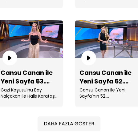
Sıcaktan bunalanlar Bebek
Hastaneye kaldırılan Dilan
Bö
sahile koştu. ...
...
Ca
Cansu Canan ile
Cansu Canan ile
Bö
Yeni Sayfa 53.
Yeni Sayfa 52.
Bölüm
Bölüm
Gazi Koşusu'nu Bay
Cansu Canan ile Yeni
Nalçakan ile Halis Karataş
Sayfa'nın 52.
kazandı.
Bölümünde; Kreş fiyatları
780 bin TL'ye ulaştı. ...
DAHA FAZLA GÖSTER