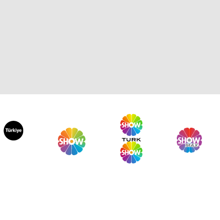
nsu Canan ile Yeni Sayfa 52.
lüm
nsu Canan ile Yeni Sayfa 51.
lüm