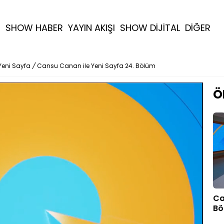
R
SHOW HABER
YAYIN AKIŞI
SHOW DİJİTAL
DİĞER
Yeni Sayfa
/
Cansu Canan ile Yeni Sayfa 24. Bölüm
Ö
Ca
Bö