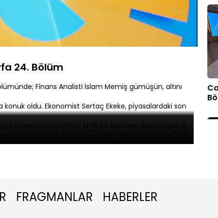
Oynatma
Hızı
fa 24. Bölüm
ölümünde; Finans Analisti İslam Memiş gümüşün, altını
Ca
Bö
a konuk oldu. Ekonomist Sertaç Ekeke, piyasalardaki son
önce işlenen cinayetinde kritik bir gelişme daha yaşandı.
in olay günüyle ilgili keşif ve canlandırmalar yapıldı. Adli
fle alakalı görüşlerini sundu.
ni Sayfa'ya konuk oldu. Cengiz Abazoğlu, Cannes kırmızı
R
FRAGMANLAR
HABERLER
Ca
Bö