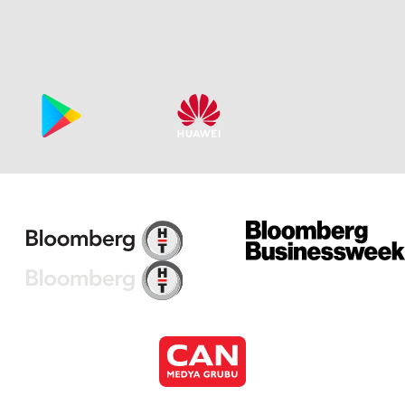
Ca
Bö
Ca
Bö