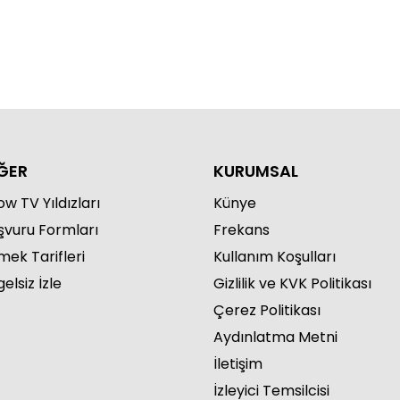
nsu Canan ile Yeni Sayfa 54.
lüm
ĞER
KURUMSAL
w TV Yıldızları
Künye
nsu Canan ile Yeni Sayfa 53.
şvuru Formları
Frekans
lüm
mek Tarifleri
Kullanım Koşulları
elsiz İzle
Gizlilik ve KVK Politikası
Çerez Politikası
Aydınlatma Metni
İletişim
İzleyici Temsilcisi