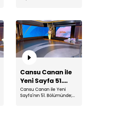
Bölümünde; Avrupa'yı
lüm
etkisi altına ...
nsu Canan ile Yeni Sayfa 55.
Cansu Canan ile
lüm
Yeni Sayfa 51.
Bölüm
Cansu Canan ile Yeni
Sayfa'nın 51. Bölümünde;
Venezuela'da art arda
gerçekleşen 7,2 ve 7,5 . ...