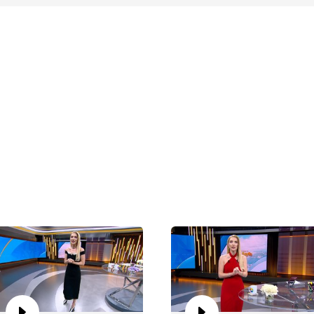
Ca
Bö
Ca
Bö