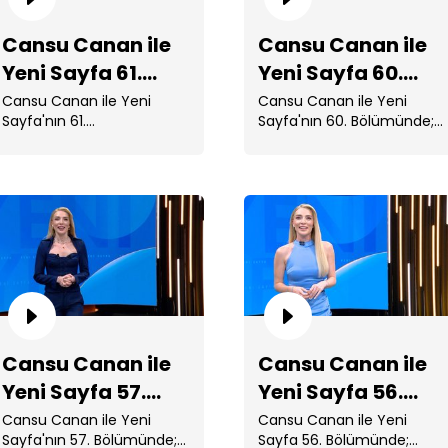
Cansu Canan ile
Cansu Canan ile
Yeni Sayfa 61.
Yeni Sayfa 60.
Bölüm
Bölüm
Cansu Canan ile Yeni
Cansu Canan ile Yeni
Sayfa'nın 61.
Sayfa'nın 60. Bölümünde;
Bölümünde; Cihantimur ve
Trump'ın Ankara'ya
Eylem Tok ABD'de
gelmesiyle ...
cezaevine alındı. ...
Ca
Bö
Cansu Canan ile
Cansu Canan ile
Yeni Sayfa 57.
Yeni Sayfa 56.
Bölüm
Bölüm
Cansu Canan ile Yeni
Cansu Canan ile Yeni
Sayfa'nın 57. Bölümünde;
Sayfa 56. Bölümünde;
Ca