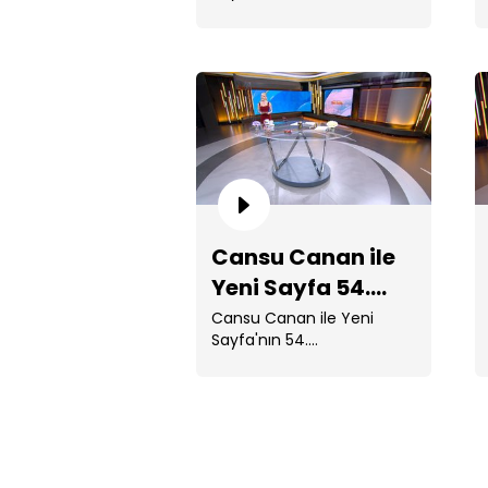
Hastaneden taburcu olan
...
Cansu Canan ile
Yeni Sayfa 54.
Bölüm
Cansu Canan ile Yeni
Sayfa'nın 54.
Bölümünde; 6 yıllık tıp
eğitimi boyunca engelli
oğlunu yalnız . ...