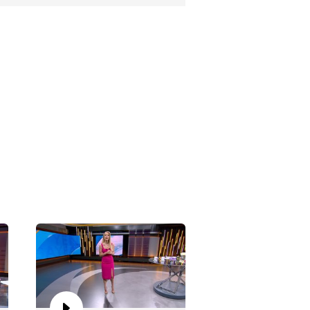
nsu Canan ile Yeni Sayfa 59.
lüm
nsu Canan ile Yeni Sayfa 58.
lüm