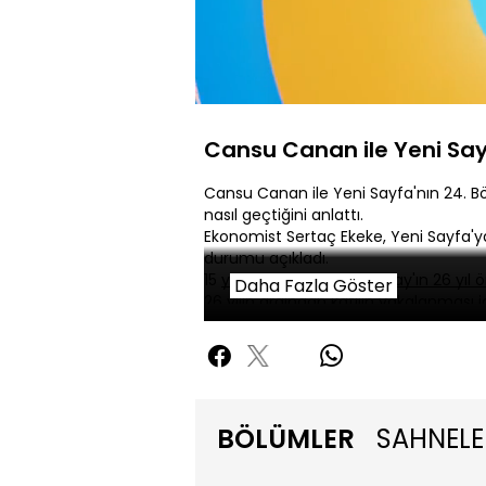
Yüklendi
:
0.49%
Sessiz
Cansu Canan ile Yeni Say
Cansu Canan ile Yeni Sayfa'nın 24. B
nasıl geçtiğini anlattı.
Ekonomist Sertaç Ekeke, Yeni Sayfa'y
durumu açıkladı.
15 yaşındaki Çağla Tuğaltay'ın 26 yıl 
Daha Fazla Göster
26 yılın ardından katilin yakalanması iç
Tıp Uzmanı Prof. Dr. Halis Dokgöz, keşi
Moda tasarımcısı Cengiz Abazoğlu, Ye
halı şıklığını yorumladı.
BÖLÜMLER
SAHNELE