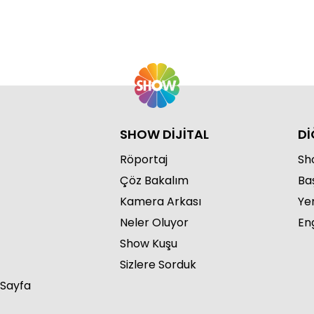
Ca
Bö
SHOW DİJİTAL
Dİ
Röportaj
Sho
Ca
Çöz Bakalım
Ba
Bö
Kamera Arkası
Ye
Neler Oluyor
Eng
Show Kuşu
Sizlere Sorduk
 Sayfa