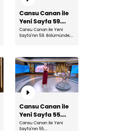
Cansu Canan ile
Yeni Sayfa 59.
Bölüm
Cansu Canan ile Yeni
Sayfa'nın 59. Bölümünde;
Ekibimiz bu sıcak
havalarda ...
nsu Canan ile Yeni Sayfa 57.
lüm
Cansu Canan ile
Yeni Sayfa 55.
Bölüm
Cansu Canan ile Yeni
Sayfa'nın 55.
nsu Canan ile Yeni Sayfa 56.