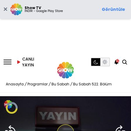
Show TV
Görüntüle
İNDİR - Google Play Store
CANLI
10
YAYIN
Anasayfa
/
Programlar
/
Bu Sabah
/
Bu Sabah 522. Bölüm