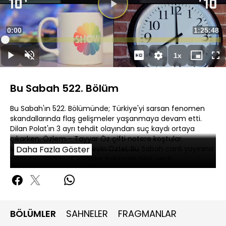
Süre
0:00
Toplam
1:25:48
Yüklendi
:
0.21%
Süre
1x
Duraklat
Sesi
Oynatma
Mini
Ta
Aç
Hızı
oynatıcı
Ek
Bu Sabah 522. Bölüm
Bu Sabah'ın 522. Bölümünde; Türkiye'yi sarsan fenomen
skandallarında flaş gelişmeler yaşanmaya devam etti.
Dilan Polat'ın 3 ayrı tehdit olayından suç kaydı ortaya
çıkarken, Özlem - Tayyar Öz çifti notere koştular.
Meteoroloji uzmanı Hüseyin Öztel, Bu Sabah canlı yayınına
Daha Fazla Göster
bağlandı. Sağanak yağışlar hakkında bilgi verdi.
BÖLÜMLER
SAHNELER
FRAGMANLAR