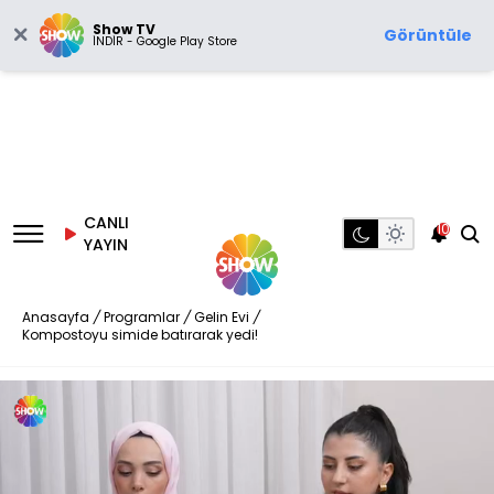
Show TV
Görüntüle
İNDİR - Google Play Store
CANLI
10
YAYIN
Anasayfa
/
Programlar
/
Gelin Evi
/
Kompostoyu simide batırarak yedi!