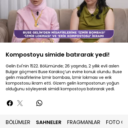
Yüklendi
:
18.59%
Sesi
Oynatma
Aç
Hızı
Kompostoyu simide batırarak yedi!
Gelin Evi'nin 1522. Bölümünde; 26 yaşında, 2 yıllık evli aslen
Bulgar göçmeni Buse Karakoç’un evine konuk olundu. Buse
gelin misafirlerine İzmir bombası, İzmir lokması ve erik
kompostosu ikram etti. Gizem gelin kompostonun yoğun
olduğunu söyleyerek simidi kompostoya batırarak yedi.
BÖLÜMLER
SAHNELER
FRAGMANLAR
FOTO GA