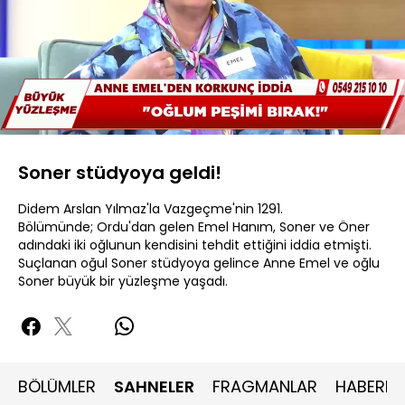
Yüklendi
:
18.01%
Sesi
Oynatma
480P
Aç
Hızı
Soner stüdyoya geldi!
Didem Arslan Yılmaz'la Vazgeçme'nin 1291.
Bölümünde; Ordu'dan gelen Emel Hanım, Soner ve Öner
adındaki iki oğlunun kendisini tehdit ettiğini iddia etmişti.
Suçlanan oğul Soner stüdyoya gelince Anne Emel ve oğlu
Soner büyük bir yüzleşme yaşadı.
BÖLÜMLER
SAHNELER
FRAGMANLAR
HABERLE