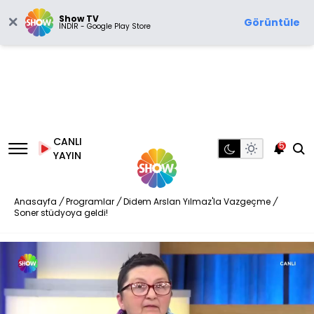
Show TV
Görüntüle
İNDİR - Google Play Store
CANLI
5
YAYIN
Anasayfa
/
Programlar
/
Didem Arslan Yılmaz'la Vazgeçme
/
Soner stüdyoya geldi!