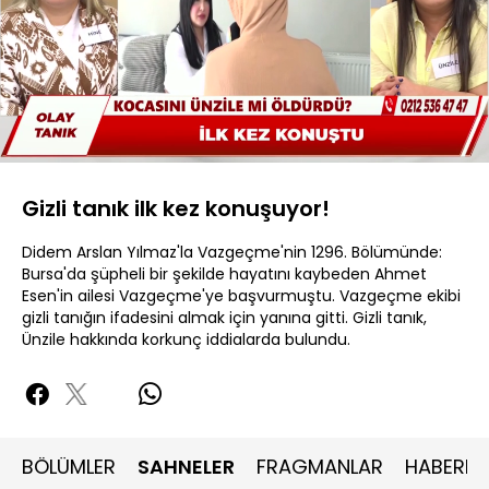
Yüklendi
:
23.46%
Sesi
Oynatma
480P
Aç
Hızı
Gizli tanık ilk kez konuşuyor!
Didem Arslan Yılmaz'la Vazgeçme'nin 1296. Bölümünde:
Bursa'da şüpheli bir şekilde hayatını kaybeden Ahmet
Esen'in ailesi Vazgeçme'ye başvurmuştu. Vazgeçme ekibi
gizli tanığın ifadesini almak için yanına gitti. Gizli tanık,
Ünzile hakkında korkunç iddialarda bulundu.
BÖLÜMLER
SAHNELER
FRAGMANLAR
HABERLE