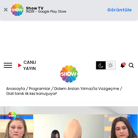
Show TV
Görüntüle
İNDİR - Google Play Store
CANLI
5
YAYIN
Anasayfa
/
Programlar
/
Didem Arslan Yılmaz'la Vazgeçme
/
Gizli tanık ilk kez konuşuyor!