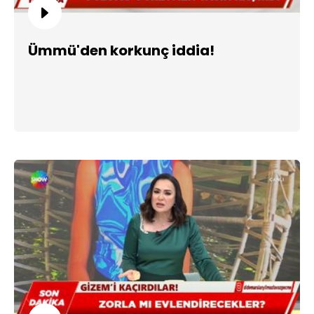
Ümmü'den korkunç iddia!