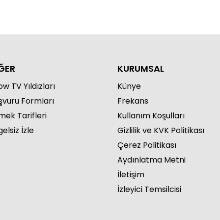
ĞER
KURUMSAL
w TV Yıldızları
Künye
şvuru Formları
Frekans
mek Tarifleri
Kullanım Koşulları
elsiz İzle
Gizlilik ve KVK Politikası
Çerez Politikası
Aydınlatma Metni
İletişim
İzleyici Temsilcisi