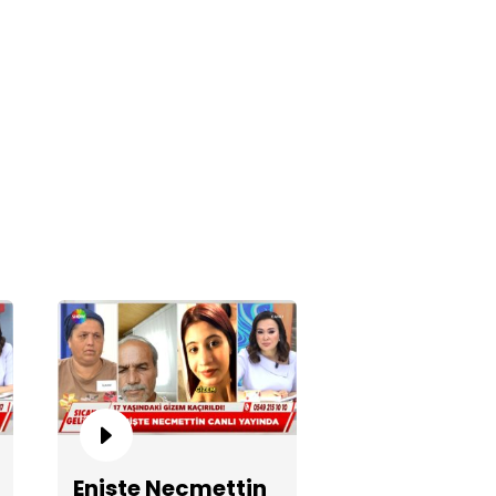
ne Safiye bombayı patlattı!
rdar'dan bomba açıklama!
Enişte Necmettin