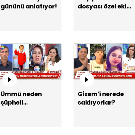
gününü anlatıyor!
dosyası özel ekibe
devredildi!
Ün
Ümmü neden
Gizem'i nerede
"P
şüpheli
saklıyorlar?
konuşuyor?