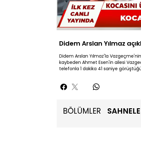
Yüklendi
:
5.68%
Sessiz
Didem Arslan Yılmaz açık
Didem Arslan Yılmaz'la Vazgeçme'nin 
kaybeden Ahmet Esen'in ailesi Vazg
telefonla 1 dakika 41 saniye görüştüğü
BÖLÜMLER
SAHNELE