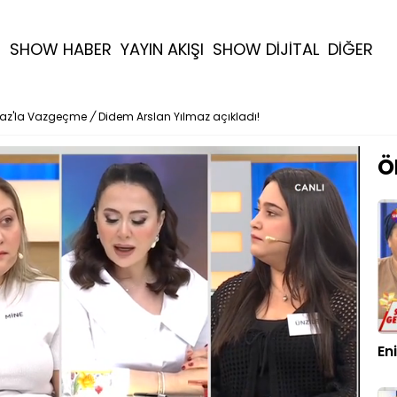
R
SHOW HABER
YAYIN AKIŞI
SHOW DİJİTAL
DİĞER
maz'la Vazgeçme
/
Didem Arslan Yılmaz açıkladı!
Ö
En