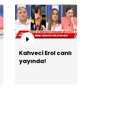
çak Mustafa gözaltında!
Kahveci Erol canlı
yayında!