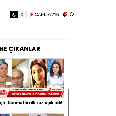
5
CANLI YAYIN
NE ÇIKANLAR
işte Necmettin ilk kez açıkladı!