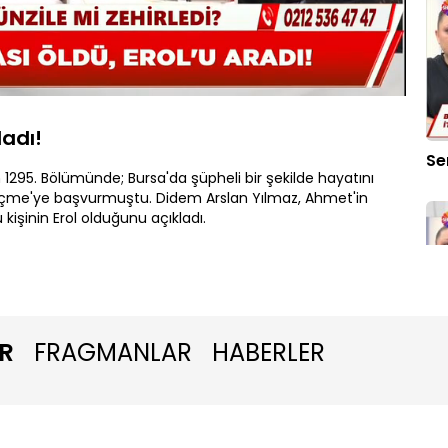
Oynatma
Hızı
ladı!
Se
1295. Bölümünde; Bursa'da şüpheli bir şekilde hayatını
eçme'ye başvurmuştu. Didem Arslan Yılmaz, Ahmet'in
 kişinin Erol olduğunu açıkladı.
R
FRAGMANLAR
HABERLER
Ün