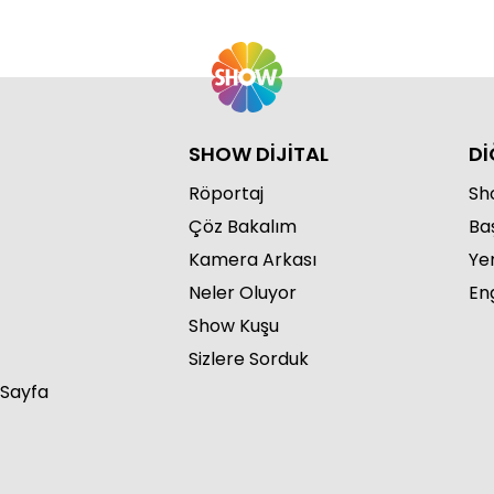
SHOW DİJİTAL
Dİ
Röportaj
Sho
Çöz Bakalım
Ba
Kamera Arkası
Ye
Neler Oluyor
Eng
Show Kuşu
Sizlere Sorduk
 Sayfa