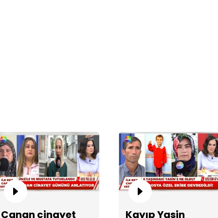
An
Se
Canan cinayet
Kayıp Yasin