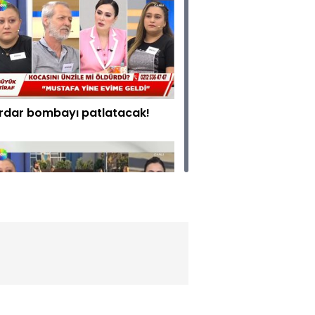
rdar bombayı patlatacak!
zile gözaltına alındı!