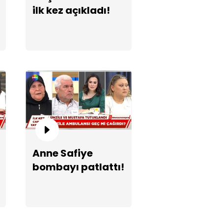
ilk kez açıkladı!
zile ifadesine ne dedi?
Anne Safiye
erihan çok tehlikeli bir kadın!"
bombayı patlattı!