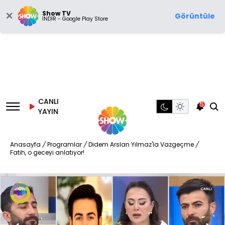
Show TV
Görüntüle
İNDİR - Google Play Store
CANLI
5
YAYIN
Anasayfa
/
Programlar
/
Didem Arslan Yılmaz'la Vazgeçme
/
Fatih, o geceyi anlatıyor!
Video
Oynatıcısı
yükleniyor.