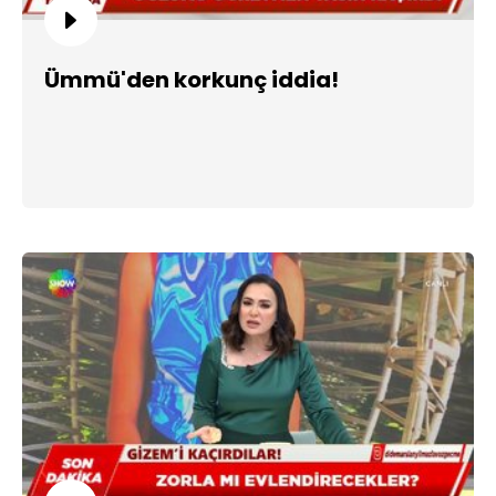
Ümmü'den korkunç iddia!