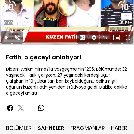
Videoyu
Oynat
Süre
0:00
Topla
5:51
Yüklendi
:
1.69%
Süre
1x
Oynat
Sesi
Oynatma
Mini
Ta
Aç
Hızı
oynatıcı
Ek
Fatih, o geceyi anlatıyor!
Didem Arslan Yılmaz'la Vazgeçme'nin 1295. Bölümünde; 32
yaşındaki Tarık Çalışkan, 27 yaşındaki kardeşi Uğur
Çalışkan'ın 19 Şubat'tan beri kaybolduğunu belirtmişti.
Uğur'un kuzeni Fatih yeniden stüdyoya geldi. Dakika dakika
o geceyi anlattı.
BÖLÜMLER
SAHNELER
FRAGMANLAR
HABERLE