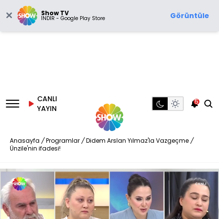
Show TV
Görüntüle
İNDİR - Google Play Store
CANLI
5
YAYIN
Anasayfa
/
Programlar
/
Didem Arslan Yılmaz'la Vazgeçme
/
Ünzile'nin ifadesi!