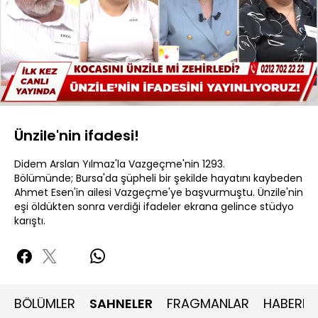
Yüklendi
:
21.45%
Sesi
Oynatma
480P
Aç
Hızı
Ünzile'nin ifadesi!
Didem Arslan Yılmaz'la Vazgeçme'nin 1293.
Bölümünde; Bursa'da şüpheli bir şekilde hayatını kaybeden
Ahmet Esen'in ailesi Vazgeçme'ye başvurmuştu. Ünzile'nin
eşi öldükten sonra verdiği ifadeler ekrana gelince stüdyo
karıştı.
BÖLÜMLER
SAHNELER
FRAGMANLAR
HABERLE