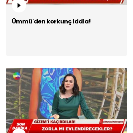
Ümmü'den korkunç iddia!