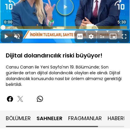
Süre
0:00
Topla
5:30
Yüklendi
:
1.81%
Süre
1x
Duraklat
Sesi
Oynatma
Mini
Ta
Aç
Hızı
oynatıcı
Ek
Dijital dolandırıcılık riski büyüyor!
Cansu Canan ile Yeni Sayfa'nın 19. Bölümünde; Son
günlerde artan dijital dolandırıcılık olayları ele alındı. Dijital
dolandırıcılık konusunda nasıl bir önlem almamız gerektiği
belirtildi.
BÖLÜMLER
SAHNELER
FRAGMANLAR
HABERLE