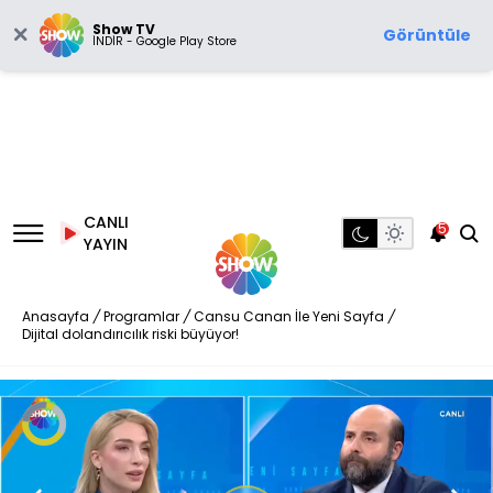
Show TV
Görüntüle
İNDİR - Google Play Store
CANLI
5
YAYIN
Anasayfa
/
Programlar
/
Cansu Canan İle Yeni Sayfa
/
Dijital dolandırıcılık riski büyüyor!