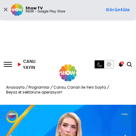
Show TV
Görüntüle
İNDİR - Google Play Store
CANLI
9
YAYIN
Anasayfa
/
Programlar
/
Cansu Canan İle Yeni Sayfa
/
Beyaz et sektörüne operasyon!
Video
Oynatıcısı
yükleniyor.