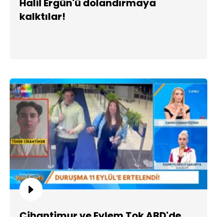
Halil Ergün'ü dolandırmaya
kalktılar!
Cihantimur ve Eylem Tok ABD'de