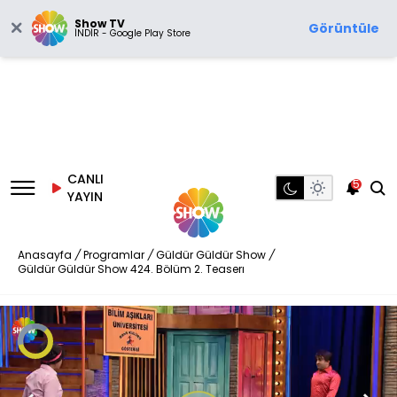
Show TV
Görüntüle
İNDİR - Google Play Store
CANLI
5
YAYIN
Anasayfa
/
Programlar
/
Güldür Güldür Show
/
Güldür Güldür Show 424. Bölüm 2. Teaserı