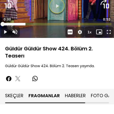
Süre
0:00
Topla
0:53
Yüklendi
:
20.94%
Süre
1x
Duraklat
Sesi
Oynatma
Mini
Ta
Aç
Hızı
oynatıcı
Ek
Güldür Güldür Show 424. Bölüm 2.
Teaserı
Güldür Güldür Show 424. Bölüm 2. Teaserı yayında.
SKEÇLER
FRAGMANLAR
HABERLER
FOTO GALE