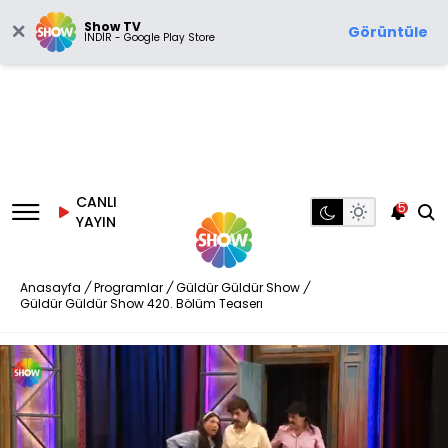
Show TV
Görüntüle
İNDİR - Google Play Store
CANLI
5
YAYIN
Anasayfa
/
Programlar
/
Güldür Güldür Show
/
Güldür Güldür Show 420. Bölüm Teaserı