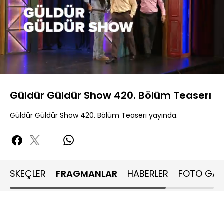
Yüklendi
:
53.74%
Sesi
Oynatma
Aç
Hızı
Güldür Güldür Show 420. Bölüm Teaserı
Güldür Güldür Show 420. Bölüm Teaserı yayında.
SKEÇLER
FRAGMANLAR
HABERLER
FOTO GALE