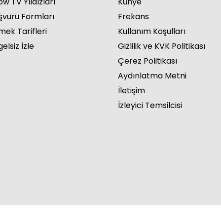
w TV Yıldızları
Künye
şvuru Formları
Frekans
mek Tarifleri
Kullanım Koşulları
elsiz İzle
Gizlilik ve KVK Politikası
Çerez Politikası
Aydınlatma Metni
İletişim
İzleyici Temsilcisi