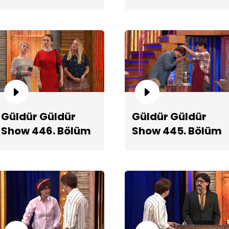
2. Teaserı
Teaserı
Ma
Güldür Güldür
Güldür Güldür
Show 446. Bölüm
Show 445. Bölüm
Teaserı
Fragmanı
Ye