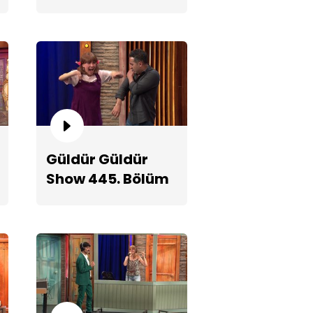
Fragmanı
ç İzlemek!
Güldür Güldür
Show 445. Bölüm
2. Teaserı
ter Bana Aşık!