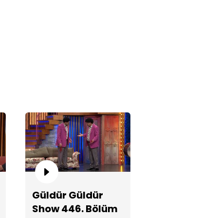
and Up!
kek Adam!
Güldür Güldür
Show 446. Bölüm