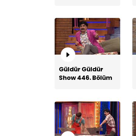
Fragmanı
Güldür Güldür
Show 446. Bölüm
2. Teaserı