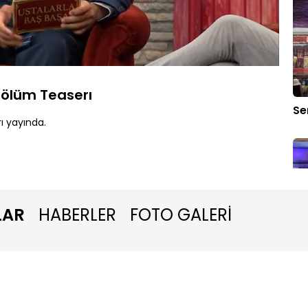
Yüklendi
:
80.20%
Oynatma
Hızı
Bölüm Teaserı
Se
ı yayında.
LAR
HABERLER
FOTO GALERİ
Pu