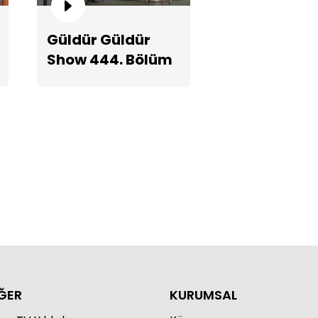
Güldür Güldür
Show 444. Bölüm
e İçi Hiddet 3!
Teaserı
ĞER
KURUMSAL