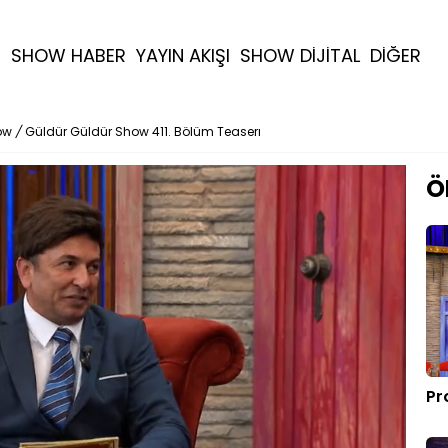
R
SHOW HABER
YAYIN AKIŞI
SHOW DİJİTAL
DİĞER
ow
/
Güldür Güldür Show 411. Bölüm Teaserı
Ö
Pr