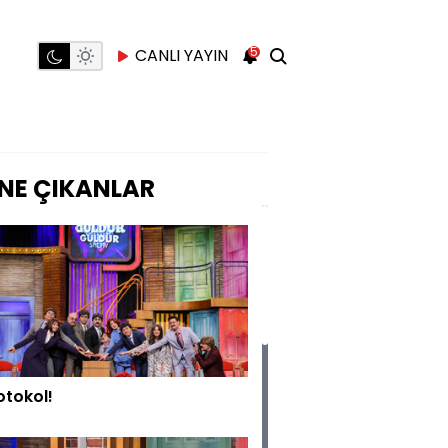
5
CANLI YAYIN
NE ÇIKANLAR
otokol!