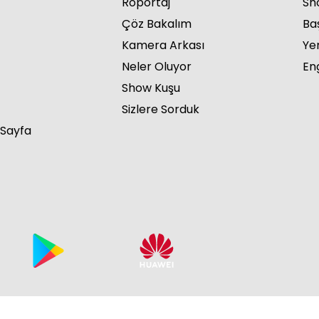
Röportaj
Sho
Çöz Bakalım
Ba
Kamera Arkası
Ye
Neler Oluyor
Eng
Show Kuşu
Sizlere Sorduk
 Sayfa