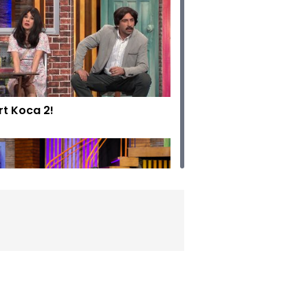
rt Koca 2!
an Ver!