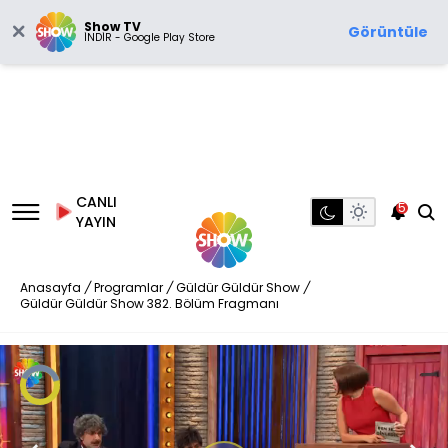
Show TV
Görüntüle
İNDİR - Google Play Store
CANLI
5
YAYIN
Anasayfa
/
Programlar
/
Güldür Güldür Show
/
Güldür Güldür Show 382. Bölüm Fragmanı