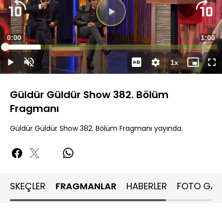
Süre
0:00
Topla
1:00
Yüklendi
:
16.78%
Süre
1x
Duraklat
Sesi
Oynatma
Mini
Ta
Aç
Hızı
oynatıcı
Ek
Güldür Güldür Show 382. Bölüm
Fragmanı
Güldür Güldür Show 382. Bölüm Fragmanı yayında.
SKEÇLER
FRAGMANLAR
HABERLER
FOTO GALE