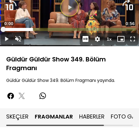
Videoyu
Oynat
Süre
0:00
Topla
0:56
Yüklendi
:
22.48%
Süre
1x
Oynat
Sesi
Oynatma
Mini
Ta
Aç
Hızı
oynatıcı
Ek
Güldür Güldür Show 349. Bölüm
Fragmanı
Güldür Güldür Show 349. Bölüm Fragmanı yayında.
SKEÇLER
FRAGMANLAR
HABERLER
FOTO GALE