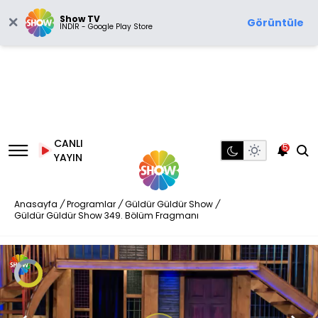
Show TV
Görüntüle
İNDİR - Google Play Store
CANLI
5
YAYIN
Anasayfa
/
Programlar
/
Güldür Güldür Show
/
Güldür Güldür Show 349. Bölüm Fragmanı
Video
Oynatıcısı
yükleniyor.