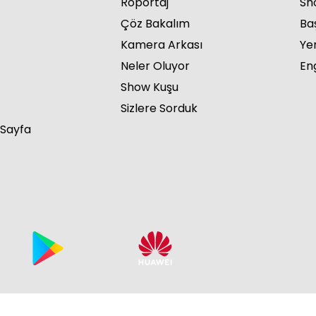
Röportaj
Sho
Çöz Bakalım
Ba
Kamera Arkası
Ye
Neler Oluyor
Eng
Show Kuşu
Sizlere Sorduk
 Sayfa