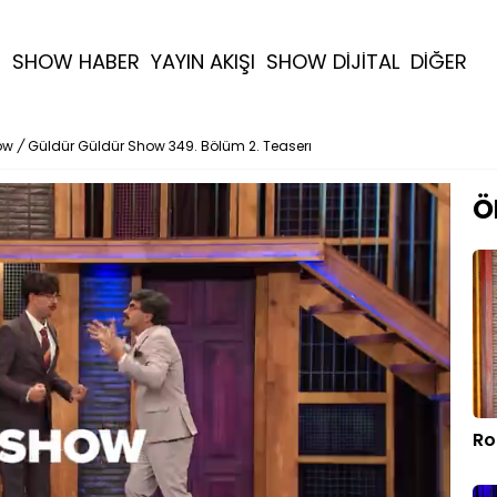
R
SHOW HABER
YAYIN AKIŞI
SHOW DİJİTAL
DİĞER
ow
/
Güldür Güldür Show 349. Bölüm 2. Teaserı
Ö
Ro