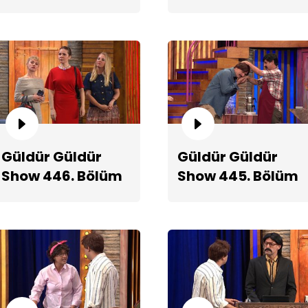
2. Teaserı
Teaserı
Be
Güldür Güldür
Güldür Güldür
Show 446. Bölüm
Show 445. Bölüm
Teaserı
Fragmanı
Ko