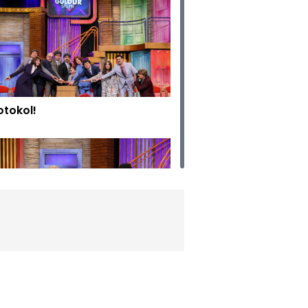
otokol!
nya Kupası Şarkısı!