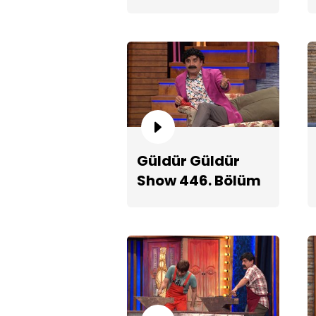
Fragmanı
Güldür Güldür
Show 446. Bölüm
2. Teaserı