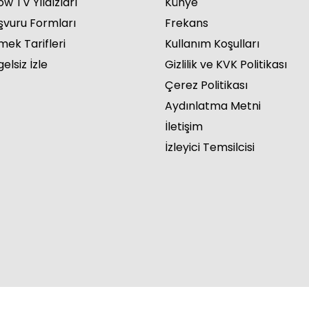
w TV Yıldızları
Künye
şvuru Formları
Frekans
mek Tarifleri
Kullanım Koşulları
elsiz İzle
Gizlilik ve KVK Politikası
Çerez Politikası
Aydınlatma Metni
İletişim
İzleyici Temsilcisi