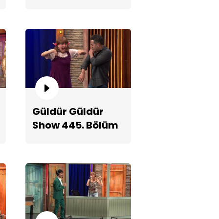
Fragmanı
nim Babam Kahvede!
Güldür Güldür
Show 445. Bölüm
2. Teaserı
ca Yarıştırmak!