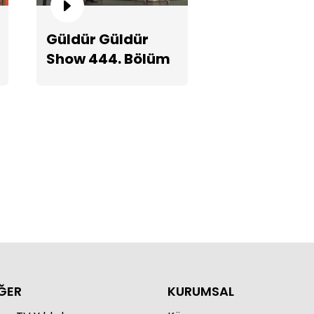
Güldür Güldür
Show 444. Bölüm
k Yakışıklı!
Teaserı
ĞER
KURUMSAL