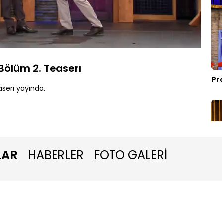
Oynatma
Hızı
Bölüm 2. Teaserı
Pr
serı yayında.
LAR
HABERLER
FOTO GALERİ
Dü