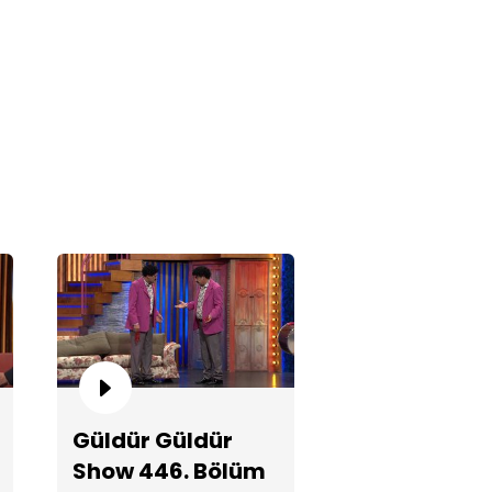
rhoş Hayati - Ekonomi
ogramı!
hadır Kuzum!
Güldür Güldür
Show 446. Bölüm