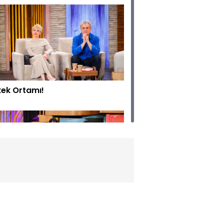
kek Ortamı!
ıların Çocuğu-Nikah!