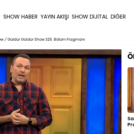
R
SHOW HABER
YAYIN AKIŞI
SHOW DİJİTAL
DİĞER
ow
/
Güldür Güldür Show 325. Bölüm Fragmanı
Ö
Sa
Pr