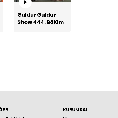
Güldür Güldür
Show 444. Bölüm
Teaserı
ç İzlemek!
ĞER
KURUMSAL