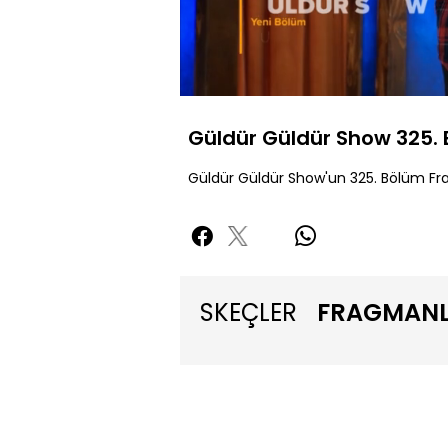
Yüklendi
:
48.64%
Sessiz
Güldür Güldür Show 325.
Güldür Güldür Show'un 325. Bölüm Fr
SKEÇLER
FRAGMAN