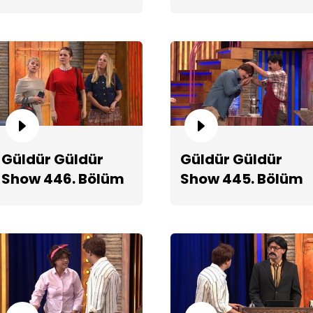
2. Teaserı
Teaserı
Ka
Güldür Güldür
Güldür Güldür
Show 446. Bölüm
Show 445. Bölüm
Teaserı
Fragmanı
Ye