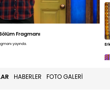
Oynatma
Hızı
 Bölüm Fragmanı
agmanı yayında.
Er
LAR
HABERLER
FOTO GALERİ
Ac