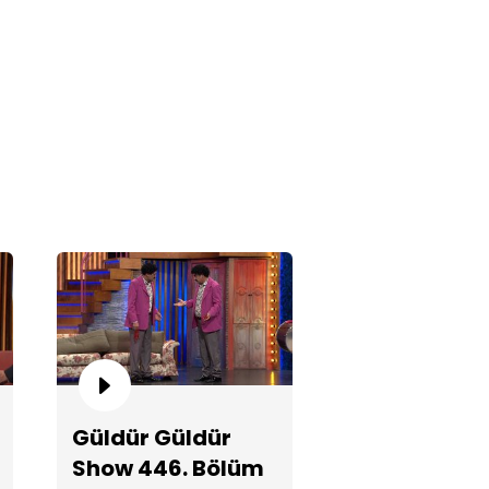
lık Burcu Damat!
ter Yakalayan Hansel ve
etel’i Arıyor!
Güldür Güldür
Show 446. Bölüm