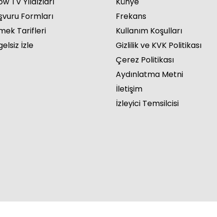
w TV Yıldızları
Künye
şvuru Formları
Frekans
mek Tarifleri
Kullanım Koşulları
elsiz İzle
Gizlilik ve KVK Politikası
Çerez Politikası
Aydınlatma Metni
İletişim
İzleyici Temsilcisi