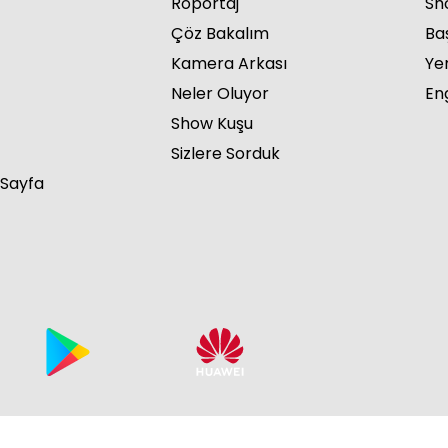
Röportaj
Sho
Çöz Bakalım
Ba
Kamera Arkası
Ye
Neler Oluyor
Eng
Show Kuşu
Sizlere Sorduk
 Sayfa