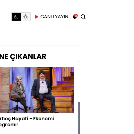
5
CANLI YAYIN
NE ÇIKANLAR
rhoş Hayati - Ekonomi
ogramı!