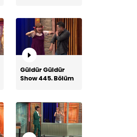
Fragmanı
dın Pavyonu!
Güldür Güldür
Show 445. Bölüm
2. Teaserı
ter Bana Aşık!