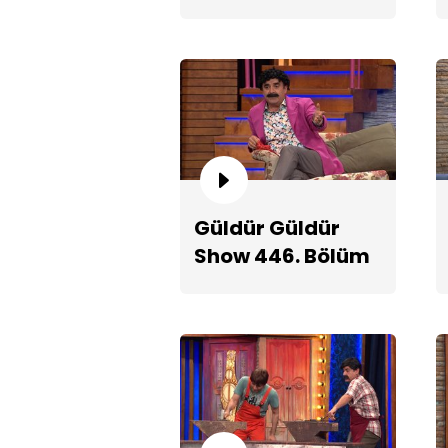
Fragmanı
Güldür Güldür
Show 446. Bölüm
2. Teaserı